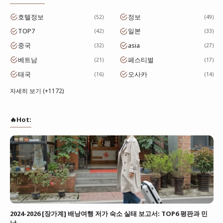
호텔정보
정보
52
49
TOP7
일본
42
33
중국
asia
32
27
베트남
페스티벌
21
17
태국
오사카
16
14
자세히 보기 (+1172)
🔥Hot:
2024-2026 [장가계] 배낭여행 저가 숙소 실태 보고서: TOP6 평판과 민