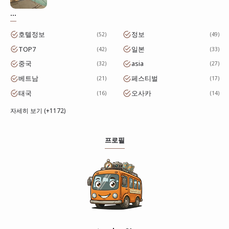
...
호텔정보
정보
52
49
TOP7
일본
42
33
중국
asia
32
27
베트남
페스티벌
21
17
태국
오사카
16
14
자세히 보기 (+1172)
프로필