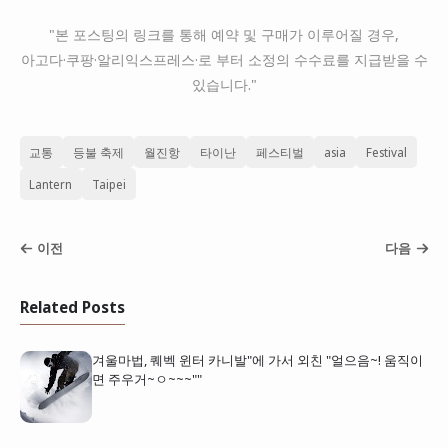
"본 포스팅의 링크를 통해 예약 및 구매가 이루어질 경우,
아고다·쿠팡·알리익스프레스·로 부터 소정의 수수료를 지급받을 수
있습니다."
교통
등불 축제
월진항
타이난
페스티벌
asia
Festival
Lantern
Taipei
이전
다음
Related Posts
겨울마법, 퀘벡 윈터 카니발"에 가서 외친 "얼으음~! 움직이
면 주우거~ㅇ~~~""