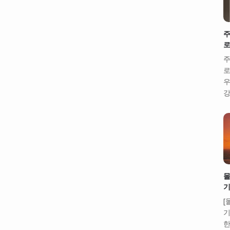
주
로
주
로
우
강
몰
기
[
기
한