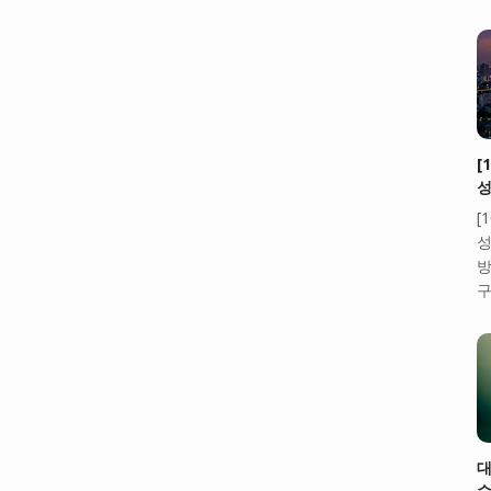
[
성
[
성
방
구
대
수