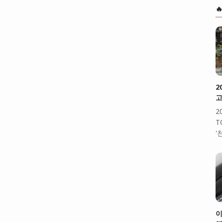

2
고
2
T
'
이