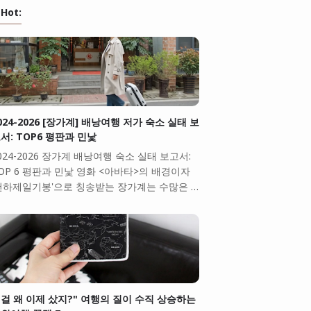
Hot:
024-2026 [장가계] 배낭여행 저가 숙소 실태 보
서: TOP6 평판과 민낯
024-2026 장가계 배낭여행 숙소 실태 보고서:
OP 6 평판과 민낯 영화 <아바타>의 배경이자
천하제일기봉'으로 칭송받는 장가계는 수많은 …
걸 왜 이제 샀지?" 여행의 질이 수직 상승하는