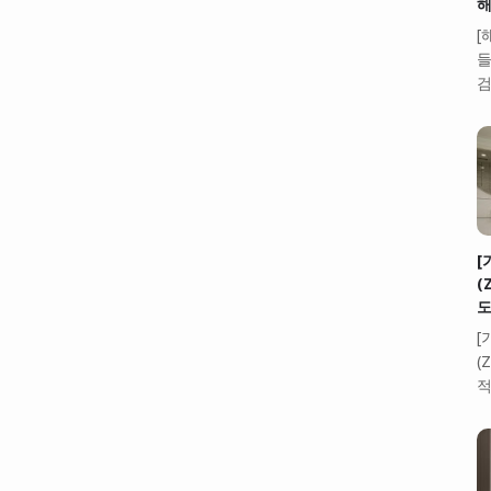
해
[
들
검
[
(
도
[
(
적