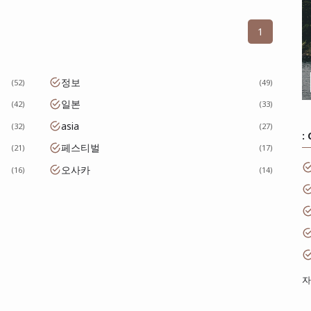
1
정보
52
49
일본
42
33
asia
32
27
:
페스티벌
21
17
오사카
16
14
자