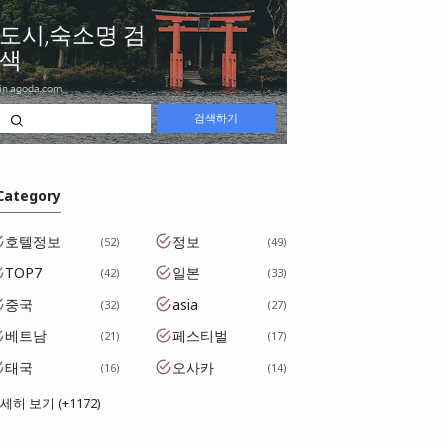
 Category
호텔정보
정보
52
49
TOP7
일본
42
33
중국
asia
32
27
베트남
페스티벌
21
17
태국
오사카
16
14
세히 보기 (+1172)