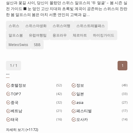
설산과 꽃길 사이, 당신이 몰랐던 스위스 알프스의 '두 얼굴' – 봄 시즌 실
대만
전 가이드 ■ 눈 덮인 고산 지대와 초록빛 계곡이 공존하는 스위스의 찬란
한 봄 알프스의 봄은 마치 서툰 연인의 고백과 같…
프랑스
스위스
스위스야생화
스위스여행
스위스트래블패스
이탈리아
알프스봄
유럽여행팁
융프라우
체르마트
하이킹가이드
스위스
MeteoSwiss
SBB
스페인
1 / 1
1
...
호텔정보
정보
52
49
TOP7
일본
42
33
중국
asia
32
27
베트남
페스티벌
21
17
태국
오사카
16
14
자세히 보기 (+1172)