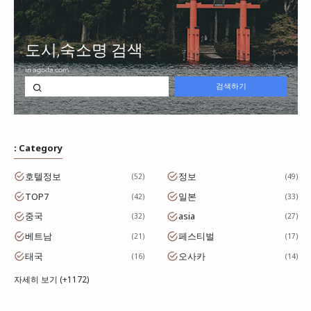
: Category
호텔정보
정보
52
49
TOP7
일본
42
33
중국
asia
32
27
베트남
페스티벌
21
17
태국
오사카
16
14
자세히 보기 (+1172)