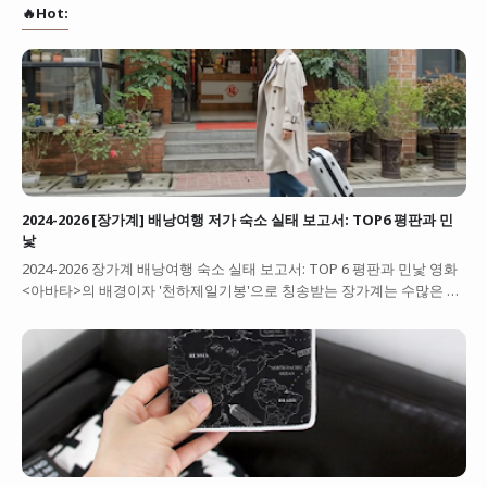
🔥Hot:
2024-2026 [장가계] 배낭여행 저가 숙소 실태 보고서: TOP6 평판과 민
낯
2024-2026 장가계 배낭여행 숙소 실태 보고서: TOP 6 평판과 민낯 영화
<아바타>의 배경이자 '천하제일기봉'으로 칭송받는 장가계는 수많은 …