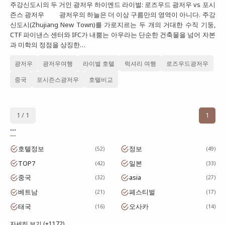
주강신도시의 두 거인 광저우 하이엔드 라이벌: 로즈우드 광저우 vs 포시
대만
즌스 광저우 광저우의 하늘은 더 이상 구름만의 영역이 아니다. 주강
신도시(Zhujiang New Town)를 가로지르는 두 개의 거대한 수직 기둥,
프랑스
CTF 파이낸스 센터와 IFC가 내뿜는 아우라는 단순한 건축물을 넘어 자본
과 미학의 정점을 상징한…
이탈리아
광저우
광저우여행
라이벌 호텔
럭셔리 여행
로즈우드광저우
스위스
중국
포시즌스광저우
호텔비교
스페인
1 / 1
1
...
호텔정보
정보
52
49
TOP7
일본
42
33
중국
asia
32
27
베트남
페스티벌
21
17
태국
오사카
16
14
자세히 보기 (+1172)