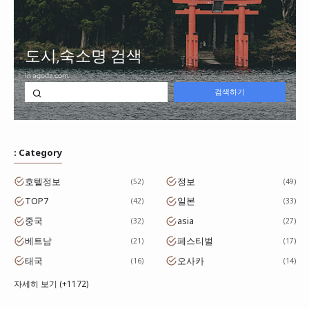
: Category
호텔정보
정보
52
49
TOP7
일본
42
33
중국
asia
32
27
베트남
페스티벌
21
17
태국
오사카
16
14
자세히 보기 (+1172)