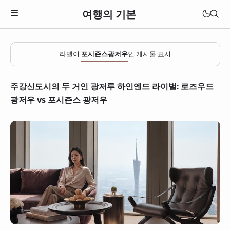
여행의 기본
라벨이
포시즌스광저우
인 게시물 표시
주강신도시의 두 거인 광저루 하인엔드 라이벌: 로즈우드
광저우 vs 포시즌스 광저우
일본
베트남
태국