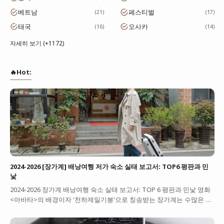
베트남
페스티벌
21
17
태국
오사카
16
14
자세히 보기 (+1172)
🔥Hot:
2024-2026 [장가계] 배낭여행 저가 숙소 실태 보고서: TOP6 평판과 민
낯
2024-2026 장가계 배낭여행 숙소 실태 보고서: TOP 6 평판과 민낯 영화
<아바타>의 배경이자 '천하제일기봉'으로 칭송받는 장가계는 수많은 …