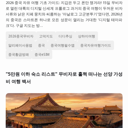
2026 중국 자유 여행 기초 가이드: 지갑은 두고 폰만 챙겨라! 15일 무비자
대만
로 열린 대륙의 디지털 신세계 프롤로그 과거의 중국 여행이 두꺼운 비자
서류와 낡은 지폐 뭉치와 씨름하는 '아날로그 고군분투기'였다면, 2026년
프랑스
의 중국은 스마트폰 하나로 모든 성문이 열리는 거대한 '디지털 테마파
크'다. 구글 지도는 방…
이탈리아
2026중국무비자
고덕지도
디디추싱
상하이여행
스위스
알리페이사용법
중국
중국여행필수앱
중국자유여행가이드
스페인
중국황금방패
중국eSIM
"5만원 이하 숙소 리스트" 무비자로 훌쩍 떠나는 선양 가성
비 여행 백서