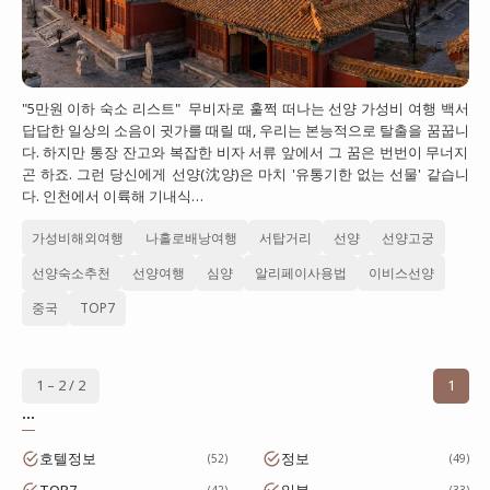
"5만원 이하 숙소 리스트" 무비자로 훌쩍 떠나는 선양 가성비 여행 백서
답답한 일상의 소음이 귓가를 때릴 때, 우리는 본능적으로 탈출을 꿈꿉니
다. 하지만 통장 잔고와 복잡한 비자 서류 앞에서 그 꿈은 번번이 무너지
곤 하죠. 그런 당신에게 선양(沈양)은 마치 '유통기한 없는 선물' 같습니
다. 인천에서 이륙해 기내식…
가성비해외여행
나홀로배낭여행
서탑거리
선양
선양고궁
선양숙소추천
선양여행
심양
알리페이사용법
이비스선양
중국
TOP7
1 – 2 / 2
1
...
호텔정보
정보
52
49
TOP7
일본
42
33