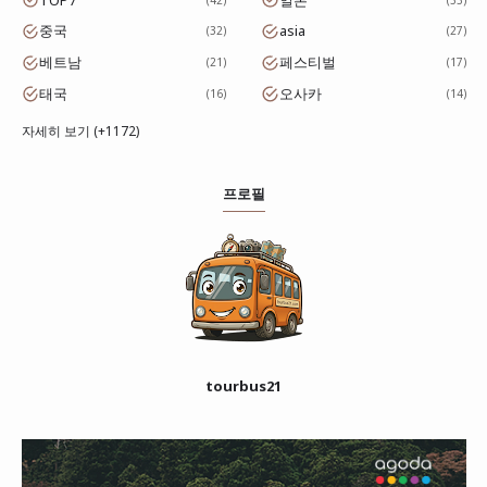
중국
asia
32
27
베트남
페스티벌
21
17
태국
오사카
16
14
자세히 보기 (+1172)
프로필
tourbus21