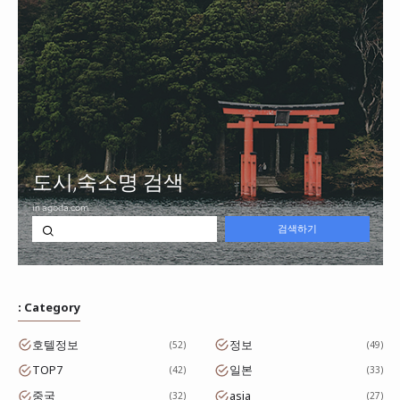
: Category
호텔정보
정보
52
49
TOP7
일본
42
33
중국
asia
32
27