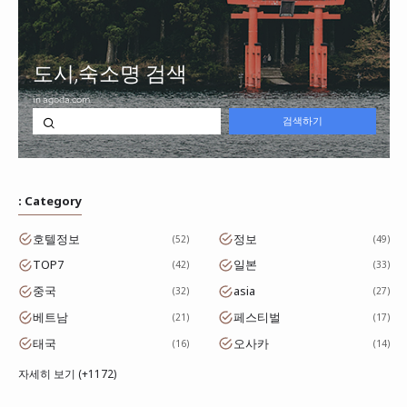
: Category
호텔정보
정보
52
49
TOP7
일본
42
33
중국
asia
32
27
베트남
페스티벌
21
17
태국
오사카
16
14
자세히 보기 (+1172)