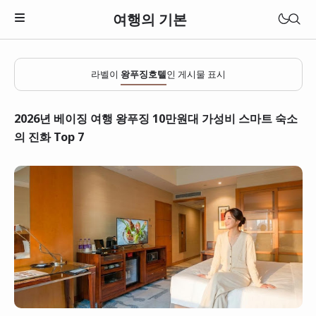
여행의 기본
라벨이
왕푸징호텔
인 게시물 표시
2026년 베이징 여행 왕푸징 10만원대 가성비 스마트 숙소
의 진화 Top 7
일본
베트남
태국