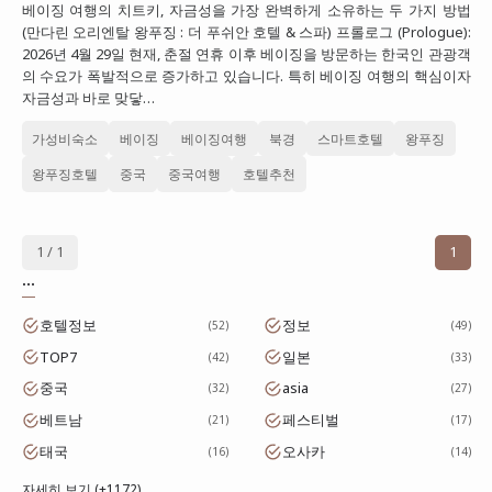
베이징 여행의 치트키, 자금성을 가장 완벽하게 소유하는 두 가지 방법
대만
(만다린 오리엔탈 왕푸징 : 더 푸쉬안 호텔 & 스파) 프롤로그 (Prologue):
2026년 4월 29일 현재, 춘절 연휴 이후 베이징을 방문하는 한국인 관광객
프랑스
의 수요가 폭발적으로 증가하고 있습니다. 특히 베이징 여행의 핵심이자
자금성과 바로 맞닿…
이탈리아
가성비숙소
베이징
베이징여행
북경
스마트호텔
왕푸징
스위스
왕푸징호텔
중국
중국여행
호텔추천
스페인
1 / 1
1
...
호텔정보
정보
52
49
TOP7
일본
42
33
중국
asia
32
27
베트남
페스티벌
21
17
태국
오사카
16
14
자세히 보기 (+1172)