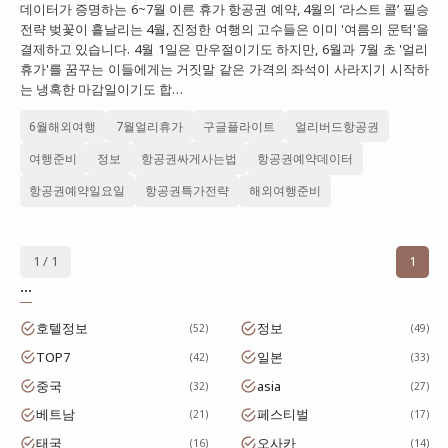
데이터가 증명하는 6~7월 이른 휴가 항공권 예약, 4월의 ‘라스트 콜’ 필승
대만
전략 벚꽃이 흩날리는 4월, 진정한 여행의 고수들은 이미 '여름의 문턱'을
결제하고 있습니다. 4월 1일은 만우절이기도 하지만, 6월과 7월 초 '얼리
프랑스
휴가'를 꿈꾸는 이들에게는 거짓말 같은 가격의 좌석이 사라지기 시작하
는 냉혹한 마감일이기도 합…
이탈리아
6월해외여행
7월얼리휴가
구글플라이트
얼리버드항공권
스위스
여행준비
정보
항공권싸게사는법
항공권예약데이터
스페인
항공권예약일요일
항공권특가전략
해외여행준비
1 / 1
1
...
호텔정보
정보
52
49
TOP7
일본
42
33
중국
asia
32
27
베트남
페스티벌
21
17
태국
오사카
16
14