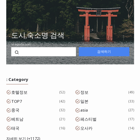
: Category
호텔정보
정보
52
49
TOP7
일본
42
33
중국
asia
32
27
베트남
페스티벌
21
17
태국
오사카
16
14
자세히 보기 (+1172)