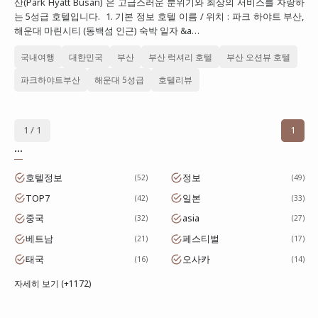
산(Park Hyatt Busan) 은 고급스러운 분위기와 최상의 서비스를 자랑하
는 5성급 호텔입니다. 1. 기본 정보 호텔 이름 / 위치 : 파크 하야트 부산,
대만
해운대 마린시티 (동백섬 인근) 숙박 일자 &a…
프랑스
국내여행
대한민국
부산
부산 럭셔리 호텔
부산 오션뷰 호텔
이탈리아
파크하야트부산
해운대 5성급
호텔리뷰
스위스
스페인
1 / 1
1
...
호텔정보
정보
52
49
TOP7
일본
42
33
중국
asia
32
27
베트남
페스티벌
21
17
태국
오사카
16
14
자세히 보기 (+1172)