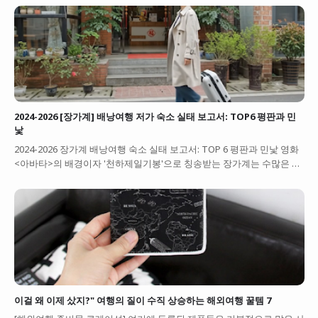
2024-2026 [장가계] 배낭여행 저가 숙소 실태 보고서: TOP6 평판과 민
낯
2024-2026 장가계 배낭여행 숙소 실태 보고서: TOP 6 평판과 민낯 영화
<아바타>의 배경이자 '천하제일기봉'으로 칭송받는 장가계는 수많은 …
이걸 왜 이제 샀지?" 여행의 질이 수직 상승하는 해외여행 꿀템 7