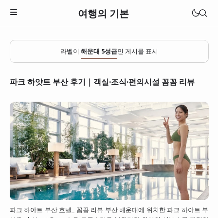
여행의 기본
라벨이
해운대 5성급
인 게시물 표시
파크 하얏트 부산 후기｜객실·조식·편의시설 꼼꼼 리뷰
일본
베트남
파크 하야트 부산 호텔_ 꼼꼼 리뷰 부산 해운대에 위치한 파크 하야트 부
태국