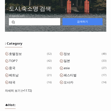
: Category
호텔정보
정보
52
49
TOP7
일본
42
33
중국
asia
32
27
베트남
페스티벌
21
17
태국
오사카
16
14
자세히 보기 (+1172)
🔥Hot: