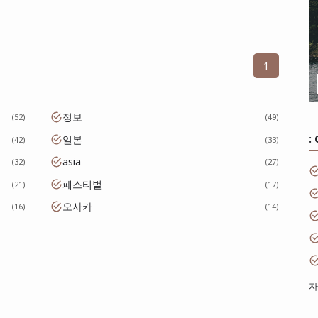
1
정보
52
49
:
일본
42
33
asia
32
27
페스티벌
21
17
오사카
16
14
자