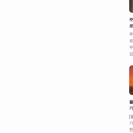
주
로
주
로
우
강
몰
기
[
기
한