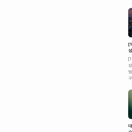
[
성
[
성
방
구
대
수