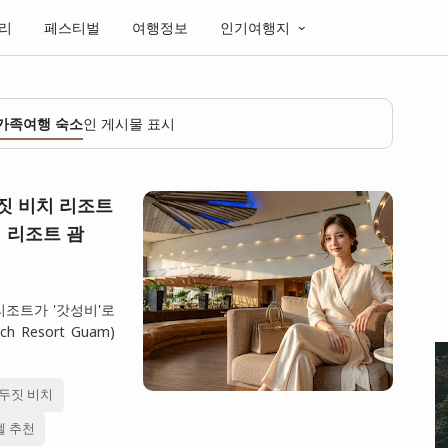
리
페스티벌
여행정보
인기여행지
 가족여행 숙소
인 게시물 표시
짓 비치 리조트
치 리조트 괌
리조트가 '갓성비'로
 Resort Guam)
 두짓 비치
텔 추천