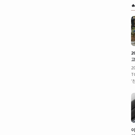

2
고
2
T
'
이