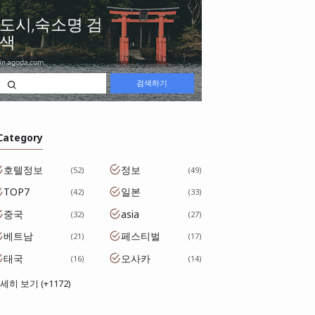
 Category
호텔정보
정보
52
49
TOP7
일본
42
33
중국
asia
32
27
베트남
페스티벌
21
17
태국
오사카
16
14
세히 보기 (+1172)