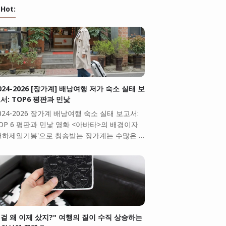
Hot:
024-2026 [장가계] 배낭여행 저가 숙소 실태 보
서: TOP6 평판과 민낯
024-2026 장가계 배낭여행 숙소 실태 보고서:
OP 6 평판과 민낯 영화 <아바타>의 배경이자
천하제일기봉'으로 칭송받는 장가계는 수많은 …
걸 왜 이제 샀지?" 여행의 질이 수직 상승하는