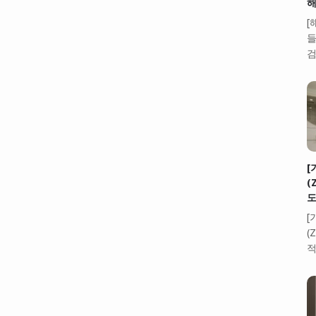
해
[
들
검
[
(
도
[
(
적