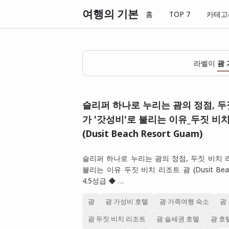
여행의 기본
홈
TOP 7
카테고
라벨이
괌
슬리퍼 하나로 누리는 괌의 정점, 두
가 '갓성비'로 불리는 이유_두짓 비
(Dusit Beach Resort Guam)
슬리퍼 하나로 누리는 괌의 정점, 두짓 비치 
불리는 이유 두짓 비치 리조트 괌 (Dusit Beach
4.5성급 ◆ …
괌
괌 가성비 호텔
괌 가족여행 숙소
괌
괌 두짓 비치 리조트
괌 슬세권 호텔
괌 호