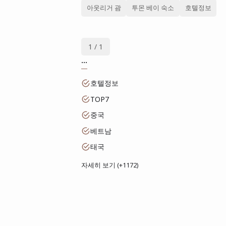
아웃리거 괌
투몬 베이 숙소
호텔정보
1 / 1
...
호텔정보
TOP7
중국
베트남
태국
자세히 보기 (+1172)