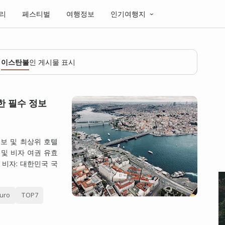
리
페스티벌
여행정보
인기여행지
이
이스탄불
인 게시물 표시
한 필수 정보
정보 및 최상위 호텔
권 및 비자 여권 유효
 비자: 대한민국 국
uro
TOP7