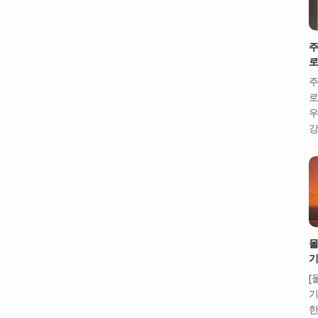
주
로
주
로
우
강
몰
기
[
기
한