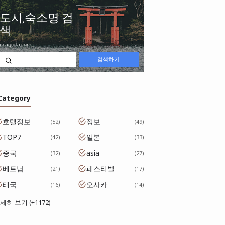
 Category
호텔정보
정보
52
49
TOP7
일본
42
33
중국
asia
32
27
베트남
페스티벌
21
17
태국
오사카
16
14
세히 보기 (+1172)