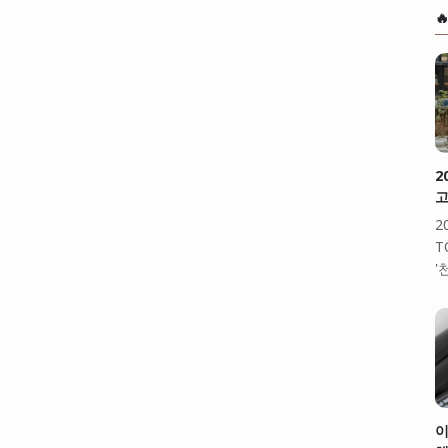

2
고
2
T
'
이