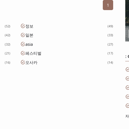
1
정보
52
49
일본
42
33
asia
32
27
페스티벌
21
17
:
오사카
16
14
자