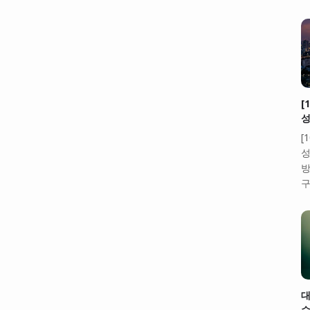
[
성
[
성
방
구
대
수