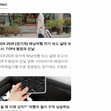
Hot:
024-2026 [장가계] 배낭여행 저가 숙소 실태 보
서: TOP6 평판과 민낯
024-2026 장가계 배낭여행 숙소 실태 보고서:
OP 6 평판과 민낯 영화 <아바타>의 배경이자
천하제일기봉'으로 칭송받는 장가계는 수많은 …
걸 왜 이제 샀지?" 여행의 질이 수직 상승하는