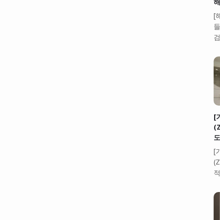
해
[
들
검
[
(
도
[
(
적