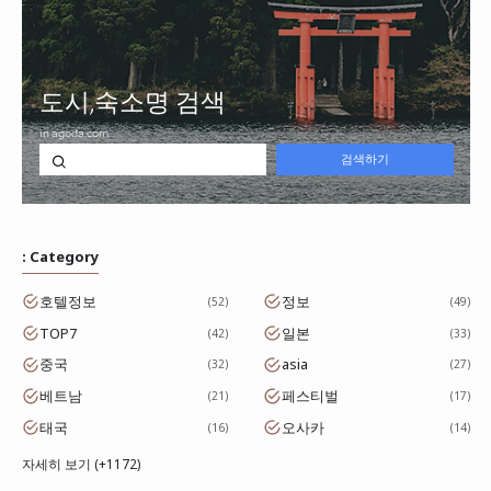
: Category
호텔정보
정보
52
49
TOP7
일본
42
33
중국
asia
32
27
베트남
페스티벌
21
17
태국
오사카
16
14
자세히 보기 (+1172)