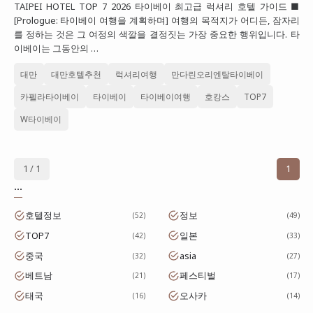
TAIPEI HOTEL TOP 7 2026 타이베이 최고급 럭셔리 호텔 가이드 ■
대만
[Prologue: 타이베이 여행을 계획하며] 여행의 목적지가 어디든, 잠자리
를 정하는 것은 그 여정의 색깔을 결정짓는 가장 중요한 행위입니다. 타
프랑스
이베이는 그동안의 …
이탈리아
대만
대만호텔추천
럭셔리여행
만다린오리엔탈타이베이
스위스
카펠라타이베이
타이베이
타이베이여행
호캉스
TOP7
스페인
W타이베이
1 / 1
1
...
호텔정보
정보
52
49
TOP7
일본
42
33
중국
asia
32
27
베트남
페스티벌
21
17
태국
오사카
16
14