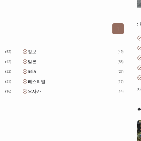
:
1
정보
52
49
일본
42
33
asia
32
27
페스티벌
21
17
자
오사카
16
14
