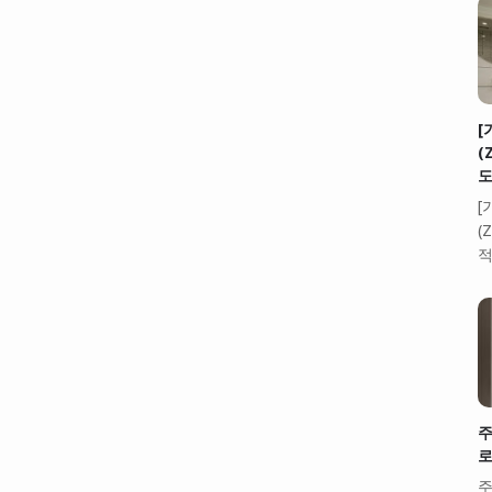
[
(
도
[
(
적
주
로
주