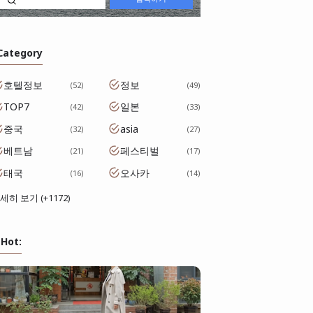
 Category
호텔정보
정보
52
49
TOP7
일본
42
33
중국
asia
32
27
베트남
페스티벌
21
17
태국
오사카
16
14
세히 보기 (+1172)
Hot: