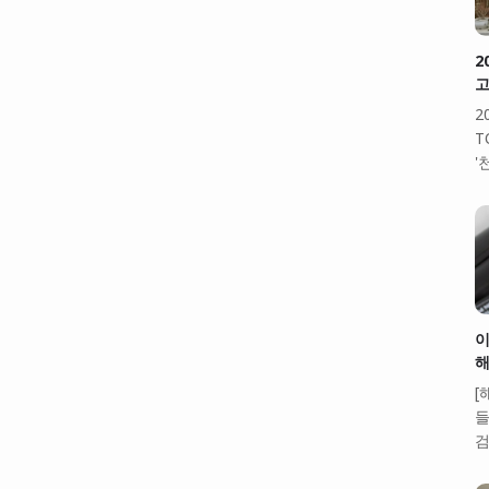
2
고
2
T
'
이
해
[
들
검