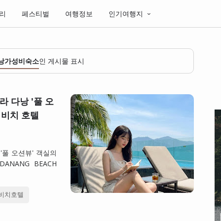
리
페스티벌
여행정보
인기여행지
낭가성비숙소
인 게시물 표시
 다낭 '풀 오
 비치 호텔
'풀 오션뷰' 객실의
ANANG BEACH
비치호텔