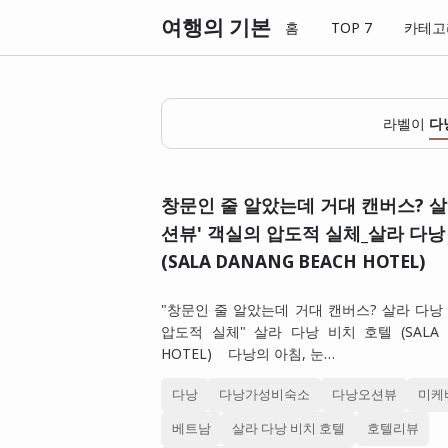
여행의 기본
홈
TOP 7
카테고
라벨이
다
창문인 줄 알았는데 거대 캔버스? 살라
션뷰' 객실의 압도적 실체_살라 다낭
(SALA DANANG BEACH HOTEL)
"창문인 줄 알았는데 거대 캔버스? 살라 다낭 
압도적 실체" 살라 다낭 비치 호텔 (SALA D
HOTEL) 다낭의 아침, 눈…
다낭
다낭가성비숙소
다낭오션뷰
미케
베트남
살라 다낭 비치 호텔
호텔리뷰