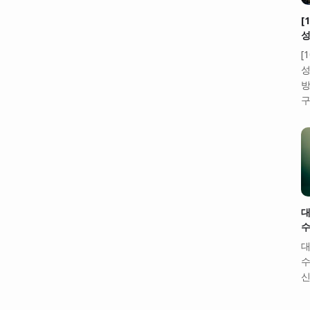
[
성
[
성
방
구
대
수
대
수
신