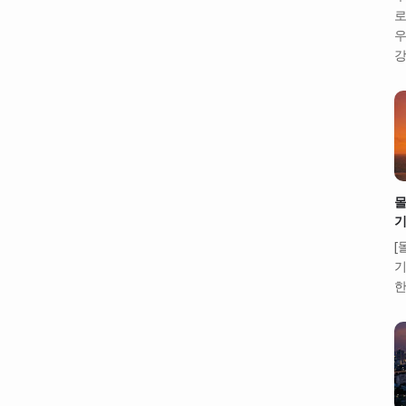
로
우
강
몰
기
[
기
한