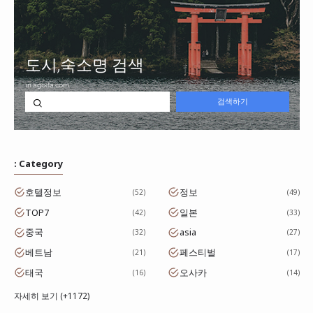
: Category
호텔정보
정보
52
49
TOP7
일본
42
33
중국
asia
32
27
베트남
페스티벌
21
17
태국
오사카
16
14
자세히 보기 (+1172)