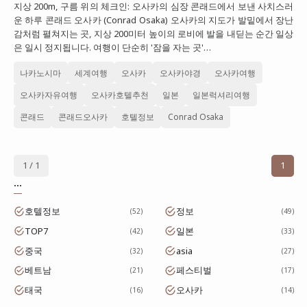
지상 200m, 구름 위의 체크인: 오사카의 심장 콘래드에서 보낸 사치스러
대만
운 하루 콘래드 오사카 (Conrad Osaka) 오사카의 지도가 발밑에서 장난
감처럼 펼쳐지는 곳, 지상 200미터 높이의 로비에 발을 내딛는 순간 일상
프랑스
은 일시 정지됩니다. 여행이 단순히 '잠을 자는 곳'…
이탈리아
나카노시마
세계여행
오사카
오사카야경
오사카여행
스위스
오사카자유여행
오사카호텔추천
일본
일본럭셔리여행
스페인
콘래드
콘래드오사카
호텔정보
Conrad Osaka
1 / 1
1
...
호텔정보
정보
52
49
TOP7
일본
42
33
중국
asia
32
27
베트남
페스티벌
21
17
태국
오사카
16
14