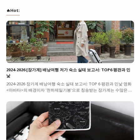
🔥Hot:
2024-2026 [장가계] 배낭여행 저가 숙소 실태 보고서: TOP6 평판과 민
낯
2024-2026 장가계 배낭여행 숙소 실태 보고서: TOP 6 평판과 민낯 영화
<아바타>의 배경이자 '천하제일기봉'으로 칭송받는 장가계는 수많은 …