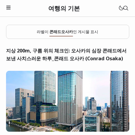
여행의 기본
라벨이
콘래드오사카
인 게시물 표시
지상 200m, 구름 위의 체크인: 오사카의 심장 콘래드에서
보낸 사치스러운 하루_콘래드 오사카 (Conrad Osaka)
일본
베트남
태국