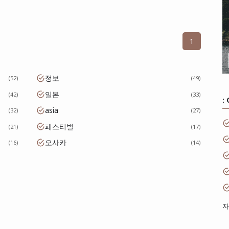
1
정보
52
49
일본
42
33
:
asia
32
27
페스티벌
21
17
오사카
16
14
자