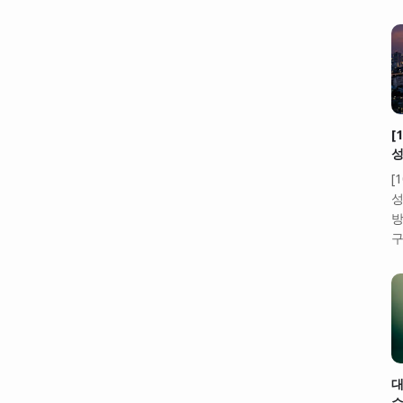
[
성
[
성
방
구
대
수