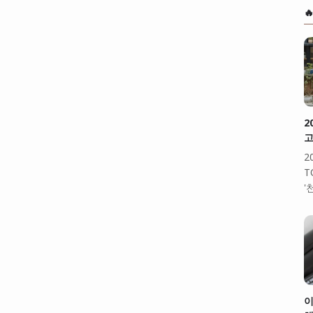

2
고
2
T
'
이