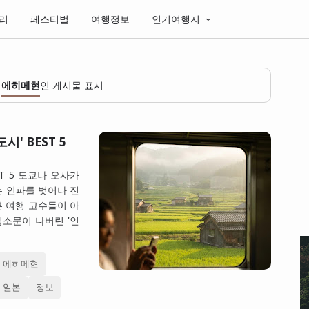
리
페스티벌
여행정보
인기여행지
이
에히메현
인 게시물 표시
' BEST 5
T 5 도쿄나 오사카
는 인파를 벗어나 진
본 여행 고수들이 아
입소문이 나버린 '인
에히메현
일본
정보