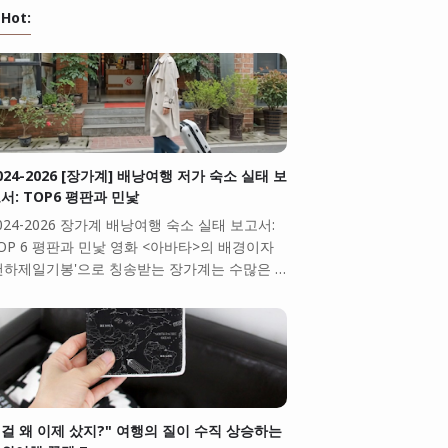
Hot:
024-2026 [장가계] 배낭여행 저가 숙소 실태 보
서: TOP6 평판과 민낯
024-2026 장가계 배낭여행 숙소 실태 보고서:
OP 6 평판과 민낯 영화 <아바타>의 배경이자
천하제일기봉'으로 칭송받는 장가계는 수많은 …
걸 왜 이제 샀지?" 여행의 질이 수직 상승하는