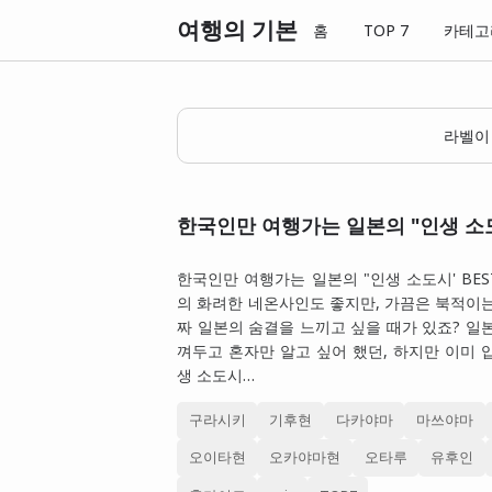
여행의 기본
홈
TOP 7
카테고
라벨
한국인만 여행가는 일본의 "인생 소도시
한국인만 여행가는 일본의 "인생 소도시' BES
의 화려한 네온사인도 좋지만, 가끔은 북적이
짜 일본의 숨결을 느끼고 싶을 때가 있죠? 일
껴두고 혼자만 알고 싶어 했던, 하지만 이미 
생 소도시…
구라시키
기후현
다카야마
마쓰야마
오이타현
오카야마현
오타루
유후인