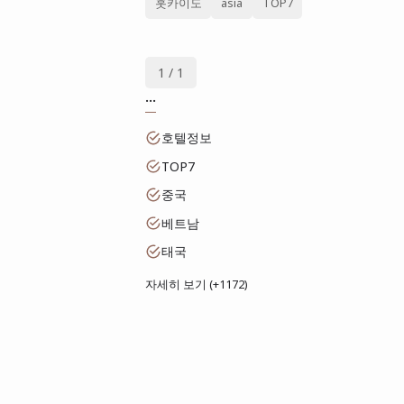
훗카이도
asia
TOP7
1 / 1
...
호텔정보
TOP7
중국
베트남
태국
자세히 보기 (+1172)