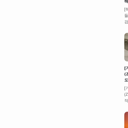
해
[
들
검
[
(
도
[
(
적