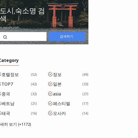
 Category
호텔정보
정보
52
49
TOP7
일본
42
33
중국
asia
32
27
베트남
페스티벌
21
17
태국
오사카
16
14
세히 보기 (+1172)