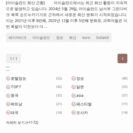
[아이슬란드 화산 근황] 아이슬란드에서는 최근 화산 활동이 지속적
대만
으로 발생하고 있습니다. 2024년 5월 29일, 아이슬란드 남서부 그린다비
크 북쪽 순드누카기가르 근처에서 새로운 화산 분화가 시작되었습니다.
프랑스
이는 2021년 이후 8번째, 2023년 12월 이후 5번째 분화로, 과학자들은 이
번 폭발이 이전보다 더 …
이탈리아
레이캬비크
아이슬란드
정보
화산
euro
Iceland
스위스
스페인
1 / 1
1
...
호텔정보
정보
52
49
TOP7
일본
42
33
중국
asia
32
27
베트남
페스티벌
21
17
태국
오사카
16
14
자세히 보기 (+1172)