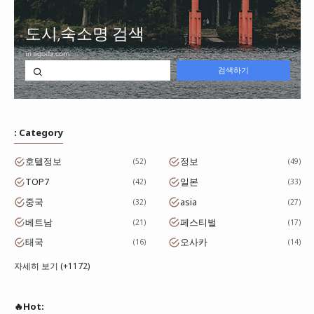
: Category
호텔정보
정보
52
49
TOP7
일본
42
33
중국
asia
32
27
베트남
페스티벌
21
17
태국
오사카
16
14
자세히 보기 (+1172)
🔥Hot: