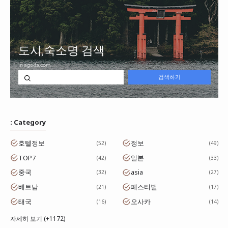
: Category
호텔정보
정보
52
49
TOP7
일본
42
33
중국
asia
32
27
베트남
페스티벌
21
17
태국
오사카
16
14
자세히 보기 (+1172)