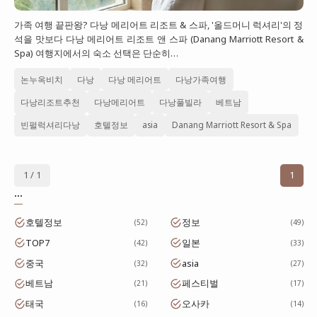
대만
가족 여행 끝판왕? 다낭 메리어트 리조트 & 스파, '올드머니 럭셔리'의 정
석을 맛보다 다낭 메리어트 리조트 앤 스파 (Danang Marriott Resort &
프랑스
Spa) 여행지에서의 숙소 선택은 단순히…
이탈리아
논누옥비치
다낭
다낭 메리어트
다낭가족여행
스위스
다낭리조트추천
다낭메리어트
다낭풀빌라
베트남
스페인
빈펄럭셔리다낭
호텔정보
asia
Danang Marriott Resort & Spa
1 / 1
1
...
호텔정보
정보
52
49
TOP7
일본
42
33
중국
asia
32
27
베트남
페스티벌
21
17
태국
오사카
16
14