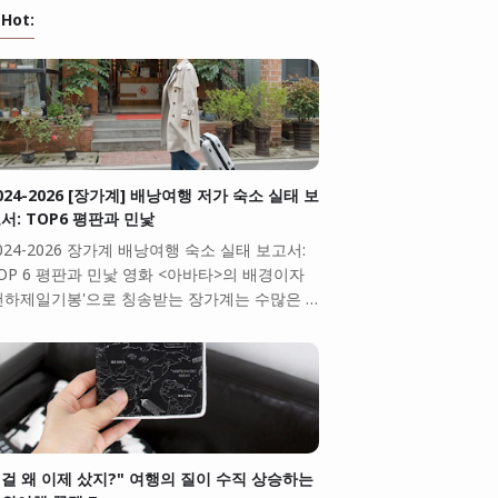
Hot:
024-2026 [장가계] 배낭여행 저가 숙소 실태 보
서: TOP6 평판과 민낯
024-2026 장가계 배낭여행 숙소 실태 보고서:
OP 6 평판과 민낯 영화 <아바타>의 배경이자
천하제일기봉'으로 칭송받는 장가계는 수많은 …
걸 왜 이제 샀지?" 여행의 질이 수직 상승하는