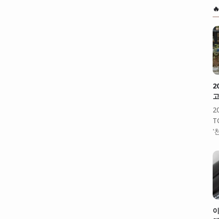

2
고
2
T
'
이