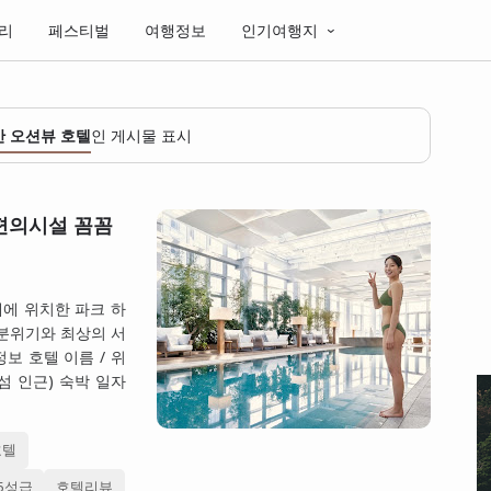
리
페스티벌
여행정보
인기여행지
산 오션뷰 호텔
인 게시물 표시
편의시설 꼼꼼
대에 위치한 파크 하
러운 분위기와 최상의 서
보 호텔 이름 / 위
섬 인근) 숙박 일자
호텔
5성급
호텔리뷰