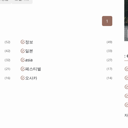
1
정보
52
49
일본
42
33
:
asia
32
27
페스티벌
21
17
오사카
16
14
자