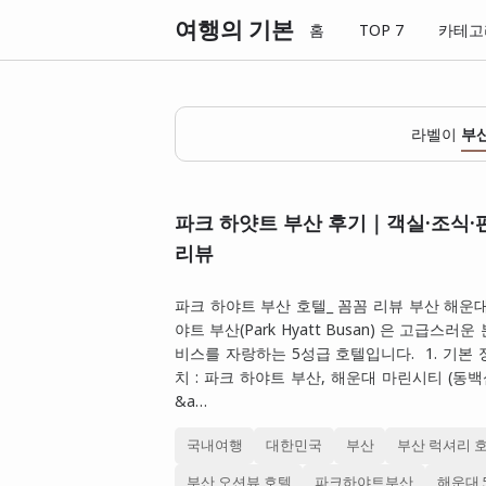
여행의 기본
홈
TOP 7
카테고
라벨이
부
파크 하얏트 부산 후기｜객실·조식·
리뷰
파크 하야트 부산 호텔_ 꼼꼼 리뷰 부산 해운
야트 부산(Park Hyatt Busan) 은 고급스
비스를 자랑하는 5성급 호텔입니다. 1. 기본 정
치 : 파크 하야트 부산, 해운대 마린시티 (동백
&a…
국내여행
대한민국
부산
부산 럭셔리 
부산 오션뷰 호텔
파크하야트부산
해운대 