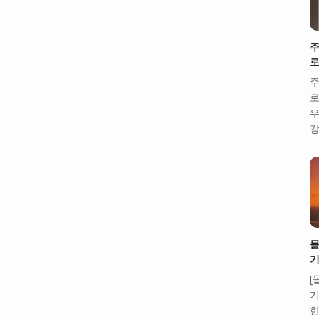
주
로
주
로
우
강
몰
기
[
기
한