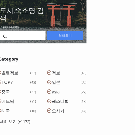
 Category
호텔정보
정보
52
49
TOP7
일본
42
33
중국
asia
32
27
베트남
페스티벌
21
17
태국
오사카
16
14
세히 보기 (+1172)