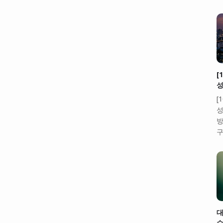
[
성
[
성
방
구
대
수