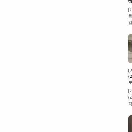
해
[
들
검
[
(
도
[
(
적