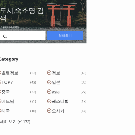
 Category
호텔정보
정보
52
49
TOP7
일본
42
33
중국
asia
32
27
베트남
페스티벌
21
17
태국
오사카
16
14
세히 보기 (+1172)