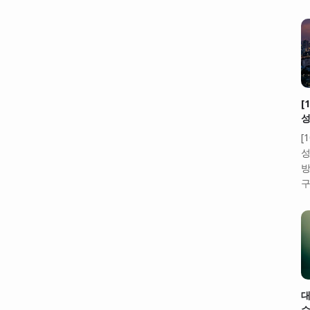
[
성
[
성
방
구
대
수