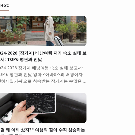
Hot:
024-2026 [장가계] 배낭여행 저가 숙소 실태 보
서: TOP6 평판과 민낯
024-2026 장가계 배낭여행 숙소 실태 보고서:
OP 6 평판과 민낯 영화 <아바타>의 배경이자
천하제일기봉'으로 칭송받는 장가계는 수많은 …
걸 왜 이제 샀지?" 여행의 질이 수직 상승하는