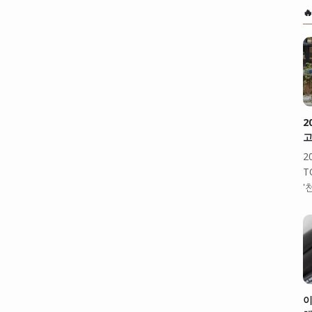

2
고
2
T
'
이