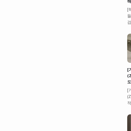
해
[
들
검
[
(
도
[
(
적