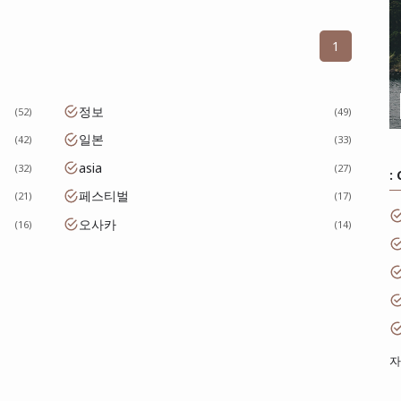
1
정보
52
49
일본
42
33
asia
32
27
:
페스티벌
21
17
오사카
16
14
자