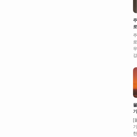
주
로
주
로
우
강
몰
기
[
기
한