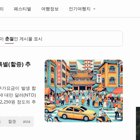
리
페스티벌
여행정보
인기여행지
벨이
춘절
인 게시물 표시
별(할증) 추
 추가요금이 발생 합
0 대만 달러(NTD)
2,250원 정도의 추
드
할증
asia