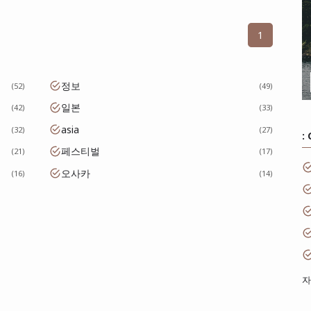
1
정보
52
49
일본
42
33
asia
32
27
:
페스티벌
21
17
오사카
16
14
자