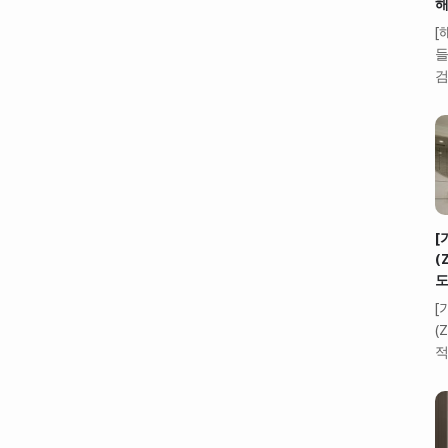
해
[
들
검
[
(
도
[
(
적