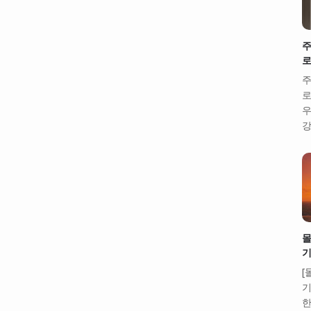
주
로
주
로
우
강
몰
기
[
기
한