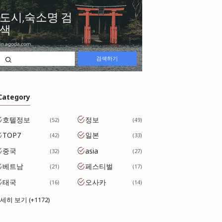
 Category
호텔정보
정보
52
49
TOP7
일본
42
33
중국
asia
32
27
베트남
페스티벌
21
17
태국
오사카
16
14
세히 보기 (+1172)