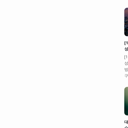
[
성
[
성
방
구
대
수