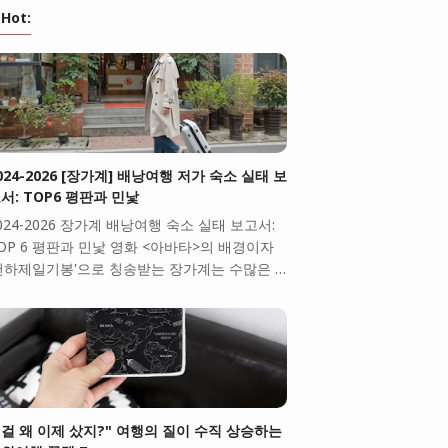
Hot:
024-2026 [장가계] 배낭여행 저가 숙소 실태 보
서: TOP6 평판과 민낯
024-2026 장가계 배낭여행 숙소 실태 보고서:
OP 6 평판과 민낯 영화 <아바타>의 배경이자
천하제일기봉'으로 칭송받는 장가계는 수많은 …
걸 왜 이제 샀지?" 여행의 질이 수직 상승하는