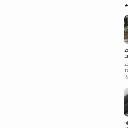

2
고
2
T
'
이