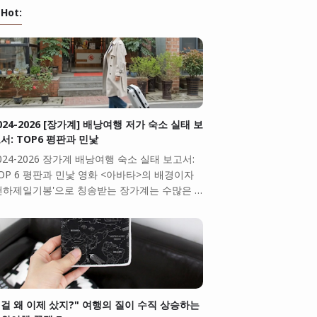
Hot:
024-2026 [장가계] 배낭여행 저가 숙소 실태 보
서: TOP6 평판과 민낯
024-2026 장가계 배낭여행 숙소 실태 보고서:
OP 6 평판과 민낯 영화 <아바타>의 배경이자
천하제일기봉'으로 칭송받는 장가계는 수많은 …
걸 왜 이제 샀지?" 여행의 질이 수직 상승하는