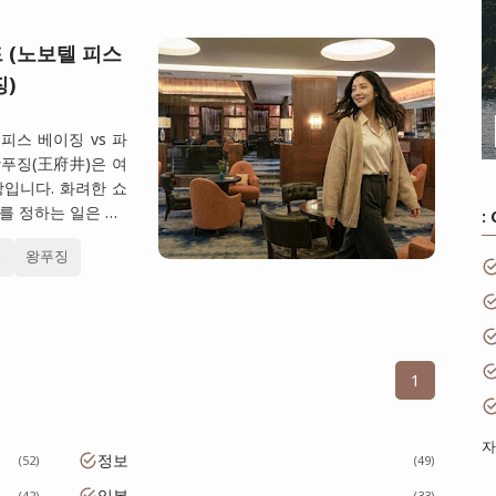
 (노보텔 피스
징)
피스 베이징 vs 파
왕푸징(王府井)은 여
입니다. 화려한 쇼
를 정하는 일은 …
:
경
왕푸징
1
자
정보
52
49
일본
42
33