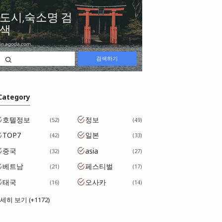
 Category
호텔정보
정보
52
49
TOP7
일본
42
33
중국
asia
32
27
베트남
페스티벌
21
17
태국
오사카
16
14
세히 보기 (+1172)