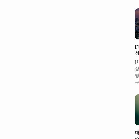
[
성
[
성
방
구
대
수