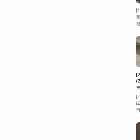
해
[
들
검
[
(
도
[
(
적