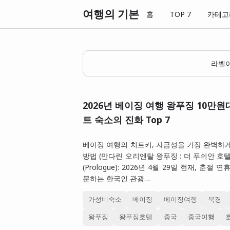
여행의 기본
홈
TOP 7
카테고
라벨
2026년 베이징 여행 왕푸징 10만원
트 숙소의 진화 Top 7
베이징 여행의 치트키, 자금성을 가장 완벽하
방법 (만다린 오리엔탈 왕푸징 : 더 푸쉬안 호텔
(Prologue): 2026년 4월 29일 현재, 춘절
문하는 한국인 관광…
가성비숙소
베이징
베이징여행
북경
왕푸징
왕푸징호텔
중국
중국여행