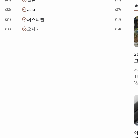

asia
32
27
페스티벌
21
17
오사카
16
14
2
고
2
T
'
이