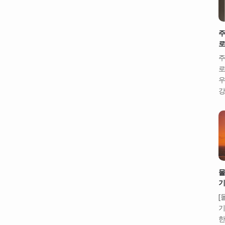
주
로
주
로
우
강
몰
기
[
기
한