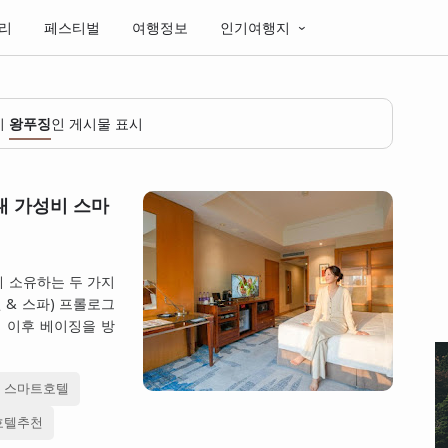
리
페스티벌
여행정보
인기여행지
이
왕푸징
인 게시물 표시
대 가성비 스마
게 소유하는 두 가지
 & 스파) 프롤로그
 연휴 이후 베이징을 방
스마트호텔
호텔추천