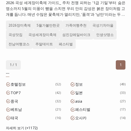
2026 곡성 세계장미축제 가이드_ 주차 전쟁 피하는 '1급 기밀'부터 숨은
대만
명소까지 5월의 미풍이 뺨을 스치면 우리 안의 감성은 붉은 장미처럼 고
개를 듭니다. 매년 수많은 꽃축제가 열리지만, '품격'과 '낭만'이라는 두 …
프랑스
2026장미축제
5월가볼만한곳
가족여행추천
곡성기차마을
이탈리아
곡성맛집
곡성세계장미축제
섬진강레일바이크
인생샷명소
스위스
전남여행코스
주말데이트
페스티벌
스페인
1 / 1
1
...
호텔정보
정보
52
49
TOP7
일본
42
33
중국
asia
32
27
베트남
페스티벌
21
17
태국
오사카
16
14
자세히 보기 (+1172)