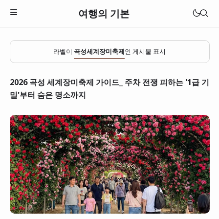
여행의 기본
라벨이
곡성세계장미축제
인 게시물 표시
2026 곡성 세계장미축제 가이드_ 주차 전쟁 피하는 '1급 기
밀'부터 숨은 명소까지
일본
베트남
태국