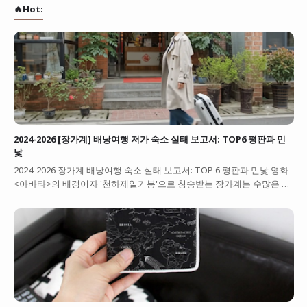
🔥Hot:
2024-2026 [장가계] 배낭여행 저가 숙소 실태 보고서: TOP6 평판과 민
낯
2024-2026 장가계 배낭여행 숙소 실태 보고서: TOP 6 평판과 민낯 영화
<아바타>의 배경이자 '천하제일기봉'으로 칭송받는 장가계는 수많은 …