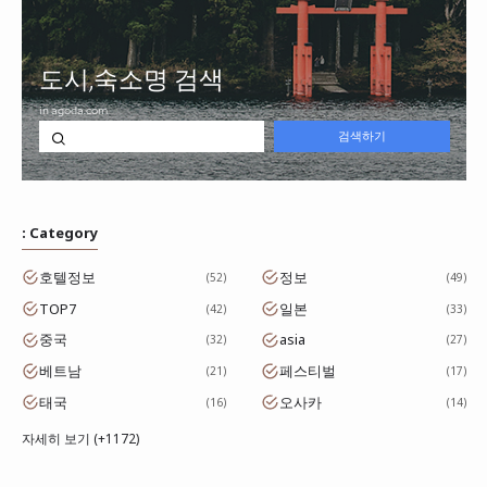
: Category
호텔정보
정보
52
49
TOP7
일본
42
33
중국
asia
32
27
베트남
페스티벌
21
17
태국
오사카
16
14
자세히 보기 (+1172)