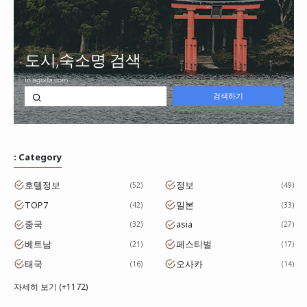
: Category
호텔정보
정보
52
49
TOP7
일본
42
33
중국
asia
32
27
베트남
페스티벌
21
17
태국
오사카
16
14
자세히 보기 (+1172)