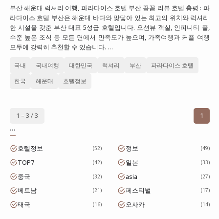
부산 해운대 럭셔리 여행, 파라다이스 호텔 부산 꼼꼼 리뷰 호텔 총평 : 파
라다이스 호텔 부산은 해운대 바다와 맞닿아 있는 최고의 위치와 럭셔리
한 시설을 갖춘 부산 대표 5성급 호텔입니다. 오션뷰 객실, 인피니티 풀,
수준 높은 조식 등 모든 면에서 만족도가 높으며, 가족여행과 커플 여행
모두에 강력히 추천할 수 있습니다. …
국내
국내여행
대한민국
럭셔리
부산
파라다이스 호텔
한국
해운대
호텔정보
1 – 3 / 3
1
...
호텔정보
정보
52
49
TOP7
일본
42
33
중국
asia
32
27
베트남
페스티벌
21
17
태국
오사카
16
14