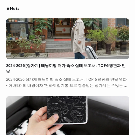
🔥Hot:
2024-2026 [장가계] 배낭여행 저가 숙소 실태 보고서: TOP6 평판과 민
낯
2024-2026 장가계 배낭여행 숙소 실태 보고서: TOP 6 평판과 민낯 영화
<아바타>의 배경이자 '천하제일기봉'으로 칭송받는 장가계는 수많은 …