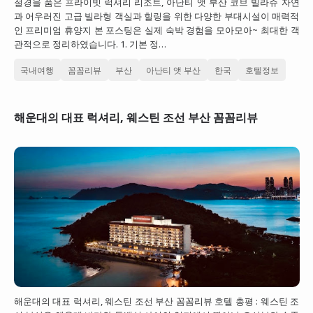
절경을 품은 프라이빗 럭셔리 리조트, 아난티 앳 부산 코브 빌라쥬 자연
과 어우러진 고급 빌라형 객실과 힐링을 위한 다양한 부대시설이 매력적
대만
인 프리미엄 휴양지 본 포스팅은 실제 숙박 경험을 모아모아~ 최대한 객
프랑스
관적으로 정리하였습니다. 1. 기본 정…
이탈리아
국내여행
꼼꼼리뷰
부산
아난티 앳 부산
한국
호텔정보
스위스
해운대의 대표 럭셔리, 웨스틴 조선 부산 꼼꼼리뷰
스페인
해운대의 대표 럭셔리, 웨스틴 조선 부산 꼼꼼리뷰 호텔 총평 : 웨스틴 조