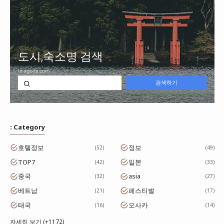
: Category
호텔정보
정보
52
49
TOP7
일본
42
33
중국
asia
32
27
베트남
페스티벌
21
17
태국
오사카
16
14
자세히 보기 (+1172)