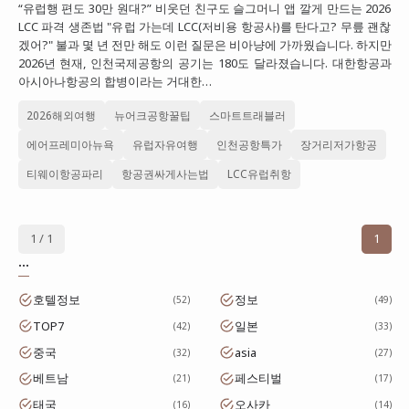
“유럽행 편도 30만 원대?” 비웃던 친구도 슬그머니 앱 깔게 만드는 2026
대만
LCC 파격 생존법 "유럽 가는데 LCC(저비용 항공사)를 탄다고? 무릎 괜찮
겠어?" 불과 몇 년 전만 해도 이런 질문은 비아냥에 가까웠습니다. 하지만
프랑스
2026년 현재, 인천국제공항의 공기는 180도 달라졌습니다. 대한항공과
아시아나항공의 합병이라는 거대한…
이탈리아
2026해외여행
뉴어크공항꿀팁
스마트트래블러
스위스
에어프레미아뉴욕
유럽자유여행
인천공항특가
장거리저가항공
스페인
티웨이항공파리
항공권싸게사는법
LCC유럽취항
1 / 1
1
...
호텔정보
정보
52
49
TOP7
일본
42
33
중국
asia
32
27
베트남
페스티벌
21
17
태국
오사카
16
14