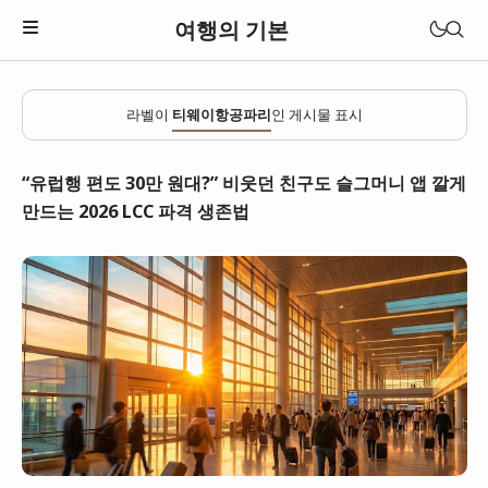
여행의 기본
라벨이
티웨이항공파리
인 게시물 표시
“유럽행 편도 30만 원대?” 비웃던 친구도 슬그머니 앱 깔게
만드는 2026 LCC 파격 생존법
일본
베트남
태국