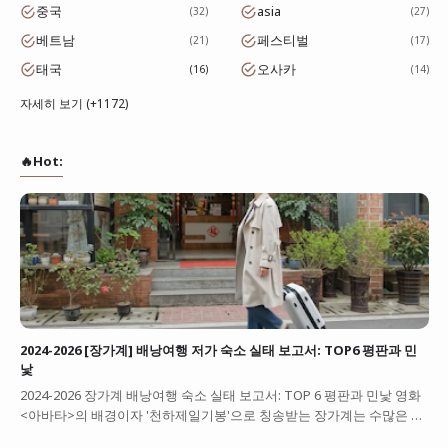
중국
asia
32
27
베트남
페스티벌
21
17
태국
오사카
16
14
자세히 보기 (+1172)
🔥Hot:
2024-2026 [장가계] 배낭여행 저가 숙소 실태 보고서: TOP6 평판과 민
낯
2024-2026 장가계 배낭여행 숙소 실태 보고서: TOP 6 평판과 민낯 영화
<아바타>의 배경이자 '천하제일기봉'으로 칭송받는 장가계는 수많은 …