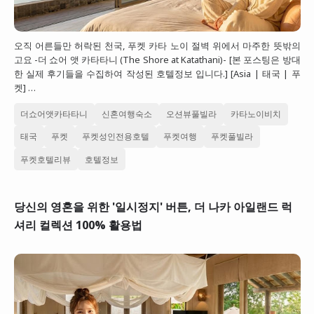
오직 어른들만 허락된 천국, 푸켓 카타 노이 절벽 위에서 마주한 뜻밖의
고요 -더 쇼어 앳 카타타니 (The Shore at Katathani)- [본 포스팅은 방대
한 실제 후기들을 수집하여 작성된 호텔정보 입니다.] [Asia | 태국 | 푸
켓] …
더쇼어앳카타타니
신혼여행숙소
오션뷰풀빌라
카타노이비치
태국
푸켓
푸켓성인전용호텔
푸켓여행
푸켓풀빌라
푸켓호텔리뷰
호텔정보
당신의 영혼을 위한 '일시정지' 버튼, 더 나카 아일랜드 럭
셔리 컬렉션 100% 활용법