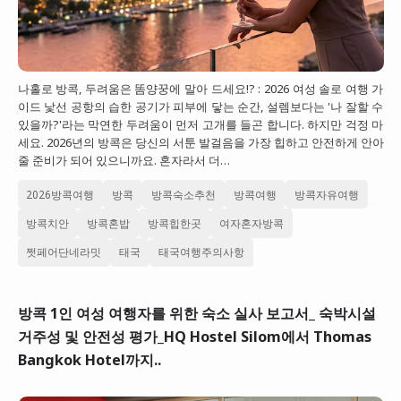
나홀로 방콕, 두려움은 똠양꿍에 말아 드세요!? : 2026 여성 솔로 여행 가
이드 낯선 공항의 습한 공기가 피부에 닿는 순간, 설렘보다는 '나 잘할 수
있을까?'라는 막연한 두려움이 먼저 고개를 들곤 합니다. 하지만 걱정 마
세요. 2026년의 방콕은 당신의 서툰 발걸음을 가장 힙하고 안전하게 안아
줄 준비가 되어 있으니까요. 혼자라서 더…
2026방콕여행
방콕
방콕숙소추천
방콕여행
방콕자유여행
방콕치안
방콕혼밥
방콕힙한곳
여자혼자방콕
쩟페어단네라밋
태국
태국여행주의사항
방콕 1인 여성 여행자를 위한 숙소 실사 보고서_ 숙박시설
거주성 및 안전성 평가_HQ Hostel Silom에서 Thomas
Bangkok Hotel까지..