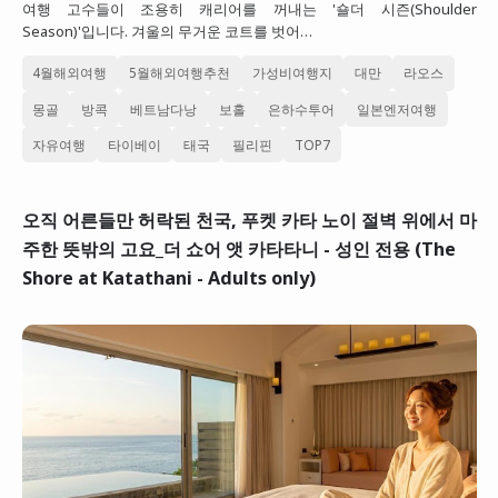
여행 고수들이 조용히 캐리어를 꺼내는 '숄더 시즌(Shoulder
Season)'입니다. 겨울의 무거운 코트를 벗어…
4월해외여행
5월해외여행추천
가성비여행지
대만
라오스
몽골
방콕
베트남다낭
보홀
은하수투어
일본엔저여행
자유여행
타이베이
태국
필리핀
TOP7
오직 어른들만 허락된 천국, 푸켓 카타 노이 절벽 위에서 마
주한 뜻밖의 고요_더 쇼어 앳 카타타니 - 성인 전용 (The
Shore at Katathani - Adults only)