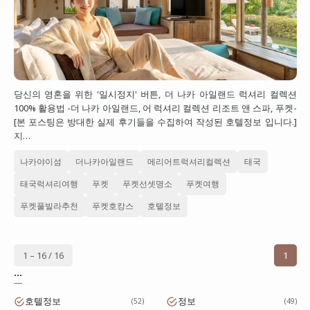
당신의 영혼을 위한 '일시정지' 버튼, 더 나카 아일랜드 럭셔리 컬렉션
100% 활용법 -더 나카 아일랜드, 어 럭셔리 컬렉션 리조트 앤 스파, 푸켓-
[본 포스팅은 방대한 실제 후기들을 수집하여 작성된 호텔정보 입니다.]
지…
나카야이섬
더나카아일랜드
메리어트럭셔리컬렉션
태국
태국럭셔리여행
푸켓
푸켓선셋명소
푸켓여행
푸켓풀빌라추천
푸켓호캉스
호텔정보
1 – 16 / 16
1
...
호텔정보
정보
52
49