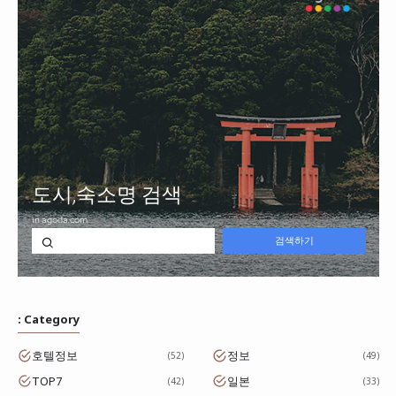
: Category
호텔정보
정보
52
49
TOP7
일본
42
33