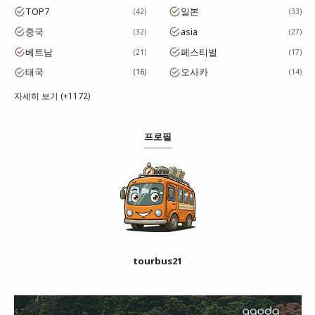
TOP7
일본
42
33
중국
asia
32
27
베트남
페스티벌
21
17
태국
오사카
16
14
자세히 보기 (+1172)
프로필
tourbus21