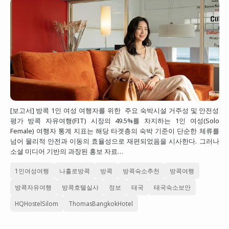
[보고서] 방콕 1인 여성 여행자를 위한 주요 숙박시설 거주성 및 안전성
평가 방콕 자유여행(FIT) 시장의 49.5%를 차지하는 1인 여성(Solo
Female) 여행자 통계 지표는 해당 타겟층의 숙박 기준이 단순한 체류를
넘어 물리적 안전과 이동의 효율성으로 재편되었음을 시사한다. 그러나
소셜 미디어 기반의 과장된 홍보 자료…
1인여성여행
나홀로방콕
방콕
방콕숙소추천
방콕여행
방콕자유여행
방콕호텔실사
정보
태국
태국숙소보안
HQHostelSilom
ThomasBangkokHotel