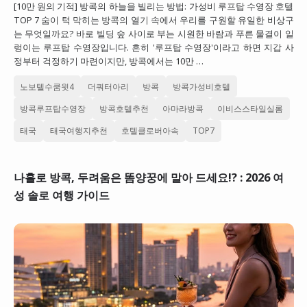
[10만 원의 기적] 방콕의 하늘을 빌리는 방법: 가성비 루프탑 수영장 호텔
대만
TOP 7 숨이 턱 막히는 방콕의 열기 속에서 우리를 구원할 유일한 비상구
는 무엇일까요? 바로 빌딩 숲 사이로 부는 시원한 바람과 푸른 물결이 일
프랑스
렁이는 루프탑 수영장입니다. 흔히 '루프탑 수영장'이라고 하면 지갑 사
정부터 걱정하기 마련이지만, 방콕에서는 10만 …
이탈리아
노보텔수쿰윗4
더쿼터아리
방콕
방콕가성비호텔
스위스
방콕루프탑수영장
방콕호텔추천
아마라방콕
이비스스타일실롬
스페인
태국
태국여행지추천
호텔클로버아속
TOP7
나홀로 방콕, 두려움은 똠양꿍에 말아 드세요!? : 2026 여
성 솔로 여행 가이드