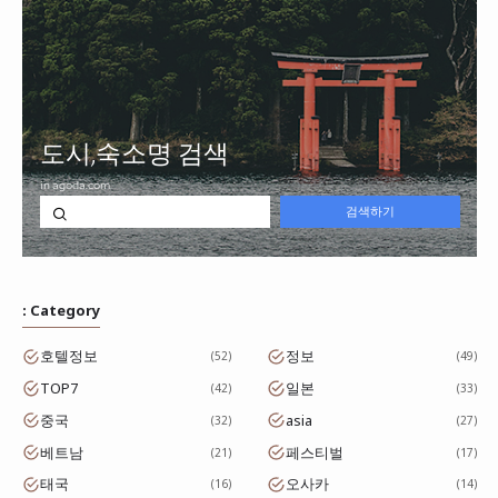
: Category
호텔정보
정보
52
49
TOP7
일본
42
33
중국
asia
32
27
베트남
페스티벌
21
17
태국
오사카
16
14