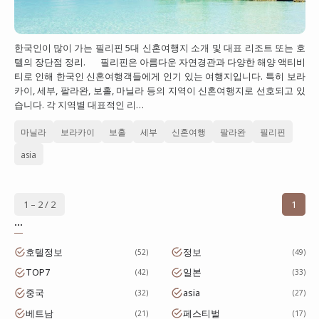
한국인이 많이 가는 필리핀 5대 신혼여행지 소개 및 대표 리조트 또는 호
텔의 장단점 정리. 필리핀은 아름다운 자연경관과 다양한 해양 액티비
티로 인해 한국인 신혼여행객들에게 인기 있는 여행지입니다. 특히 보라
카이, 세부, 팔라완, 보홀, 마닐라 등의 지역이 신혼여행지로 선호되고 있
습니다. 각 지역별 대표적인 리…
마닐라
보라카이
보홀
세부
신혼여행
팔라완
필리핀
asia
1 – 2 / 2
1
...
호텔정보
정보
52
49
TOP7
일본
42
33
중국
asia
32
27
베트남
페스티벌
21
17