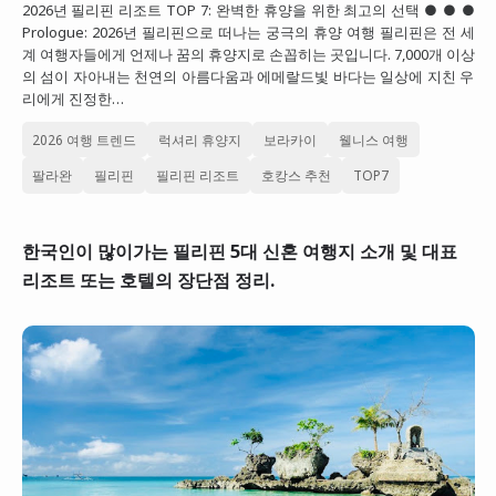
2026년 필리핀 리조트 TOP 7: 완벽한 휴양을 위한 최고의 선택 ● ● ●
대만
Prologue: 2026년 필리핀으로 떠나는 궁극의 휴양 여행 필리핀은 전 세
계 여행자들에게 언제나 꿈의 휴양지로 손꼽히는 곳입니다. 7,000개 이상
프랑스
의 섬이 자아내는 천연의 아름다움과 에메랄드빛 바다는 일상에 지친 우
리에게 진정한…
이탈리아
2026 여행 트렌드
럭셔리 휴양지
보라카이
웰니스 여행
스위스
팔라완
필리핀
필리핀 리조트
호캉스 추천
TOP7
스페인
한국인이 많이가는 필리핀 5대 신혼 여행지 소개 및 대표
리조트 또는 호텔의 장단점 정리.