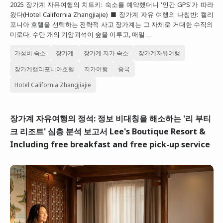
2025 장가계 자유여행의 치트키: 숙소를 예약했더니 '인간 GPS'가 따라
대만
왔다(Hotel California Zhangjiajie) ■ 장가계 자유 여행의 나침반: 캘리
포니아 호텔을 선택하는 전략적 사고 장가계는 그 자체로 거대한 수직의
프랑스
미로다. 수만 개의 기암괴석이 숲을 이루고, 매일 …
이탈리아
가성비 숙소
장가계
장가계 저가 숙소
장가계자유여행
스위스
장가계캘리포니아호텔
저가여행
중국
스페인
Hotel California Zhangjiajie
장가계 자유여행의 정석: 정보 비대칭을 해소하는 '리 부티
크 리조트' 심층 분석 보고서 Lee's Boutique Resort &
Including free breakfast and free pick-up service