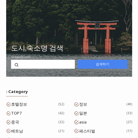
: Category
호텔정보
정보
52
49
TOP7
일본
42
33
중국
asia
32
27
베트남
페스티벌
21
17