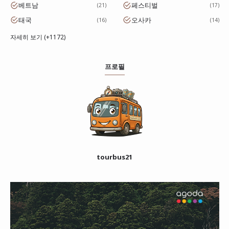
베트남
페스티벌
21
17
태국
오사카
16
14
자세히 보기 (+1172)
프로필
tourbus21