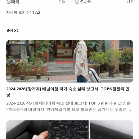
태국
오사카
16
14
자세히 보기 (+1172)
🔥Hot:
2024-2026 [장가계] 배낭여행 저가 숙소 실태 보고서: TOP6 평판과 민
낯
2024-2026 장가계 배낭여행 숙소 실태 보고서: TOP 6 평판과 민낯 영화
<아바타>의 배경이자 '천하제일기봉'으로 칭송받는 장가계는 수많은 …