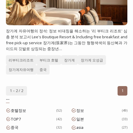
장가계 자유여행의 정석: 정보 비대칭을 해소하는 '리 부티크 리조트' 심
층 분석 보고서 Lee's Boutique Resort & Including free breakfast and
free pick-up service 장가계(張家界)는 그동안 형형색색의 등산복과 가
이드의 깃발로 상징되는 중장년…
리부티크리조트
부티크 호텔
장가계
장가계 오성급
장가계자유여행
중국
1 – 2 / 2
1
...
호텔정보
정보
52
49
TOP7
일본
42
33
중국
asia
32
27