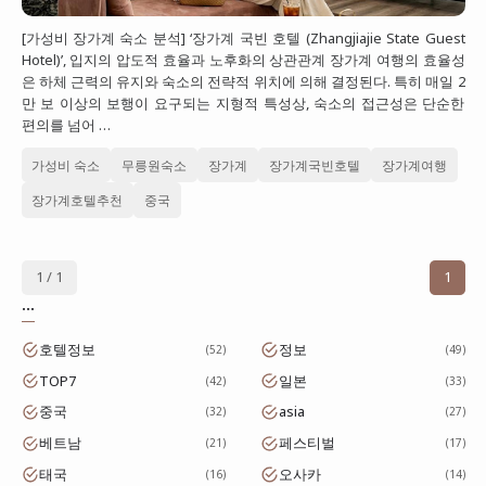
대만
[가성비 장가계 숙소 분석] ‘장가계 국빈 호텔 (Zhangjiajie State Guest
Hotel)’, 입지의 압도적 효율과 노후화의 상관관계 장가계 여행의 효율성
프랑스
은 하체 근력의 유지와 숙소의 전략적 위치에 의해 결정된다. 특히 매일 2
만 보 이상의 보행이 요구되는 지형적 특성상, 숙소의 접근성은 단순한
이탈리아
편의를 넘어 …
스위스
가성비 숙소
무릉원숙소
장가계
장가계국빈호텔
장가계여행
스페인
장가계호텔추천
중국
1 / 1
1
...
호텔정보
정보
52
49
TOP7
일본
42
33
중국
asia
32
27
베트남
페스티벌
21
17
태국
오사카
16
14