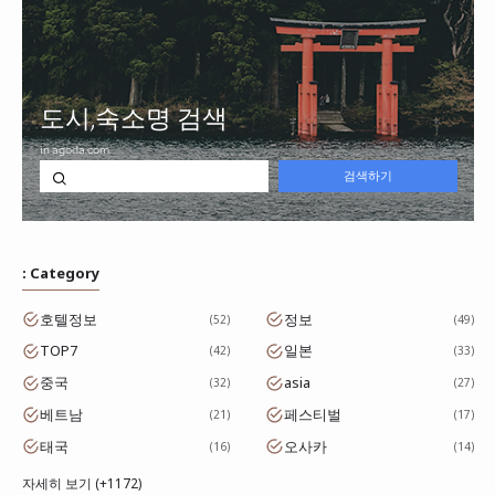
: Category
호텔정보
정보
52
49
TOP7
일본
42
33
중국
asia
32
27
베트남
페스티벌
21
17
태국
오사카
16
14
자세히 보기 (+1172)