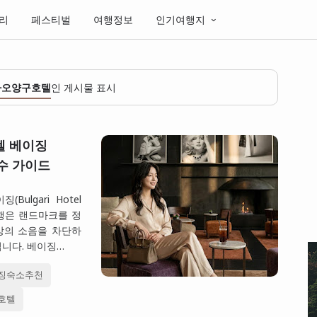
리
페스티벌
여행정보
인기여행지
차오양구호텔
인 게시물 표시
텔 베이징
 필수 가이드
lgari Hotel
여행은 랜드마크를 정
상의 소음을 차단하
니다. 베이징…
징숙소추천
호텔