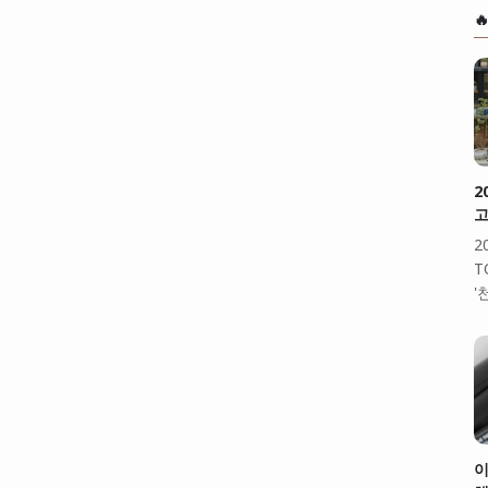

2
고
2
T
'
이