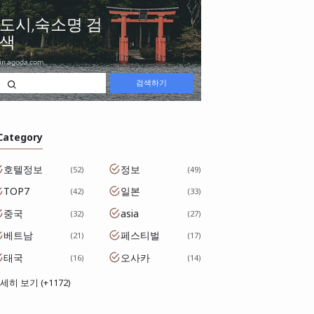
 Category
호텔정보
정보
52
49
TOP7
일본
42
33
중국
asia
32
27
베트남
페스티벌
21
17
태국
오사카
16
14
세히 보기 (+1172)