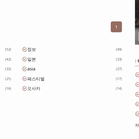
1
정보
52
49
일본
42
33
:
asia
32
27
페스티벌
21
17
오사카
16
14
자