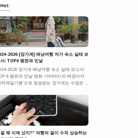
Hot:
024-2026 [장가계] 배낭여행 저가 숙소 실태 보
서: TOP6 평판과 민낯
024-2026 장가계 배낭여행 숙소 실태 보고서:
OP 6 평판과 민낯 영화 <아바타>의 배경이자
천하제일기봉'으로 칭송받는 장가계는 수많은 …
걸 왜 이제 샀지?" 여행의 질이 수직 상승하는