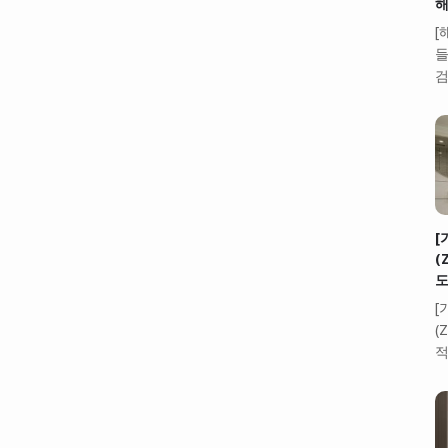
해
[
들
검
[
(
도
[
(
적