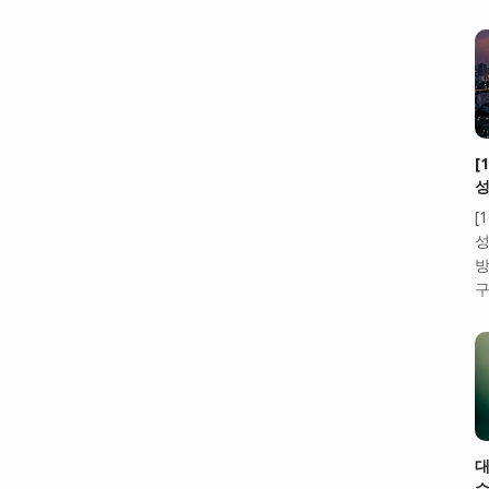
[
성
[
성
방
구
대
수