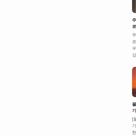
주
로
주
로
우
강
몰
기
[
기
한