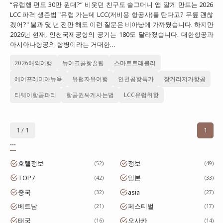
“유럽행 편도 30만 원대?” 비웃던 친구도 슬그머니 앱 깔게 만드는 2026
대만
LCC 파격 생존법 "유럽 가는데 LCC(저비용 항공사)를 탄다고? 무릎 괜찮
겠어?" 불과 몇 년 전만 해도 이런 질문은 비아냥에 가까웠습니다. 하지만
프랑스
2026년 현재, 인천국제공항의 공기는 180도 달라졌습니다. 대한항공과
아시아나항공의 합병이라는 거대한…
이탈리아
2026해외여행
뉴어크공항꿀팁
스마트트래블러
스위스
에어프레미아뉴욕
유럽자유여행
인천공항특가
장거리저가항공
스페인
티웨이항공파리
항공권싸게사는법
LCC유럽취항
1 / 1
1
...
호텔정보
정보
52
49
TOP7
일본
42
33
중국
asia
32
27
베트남
페스티벌
21
17
태국
오사카
16
14