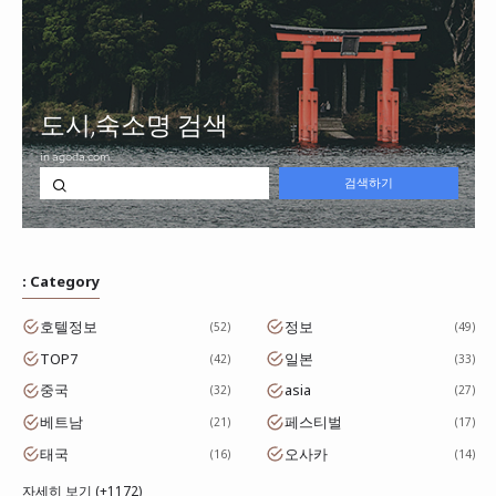
: Category
호텔정보
정보
52
49
TOP7
일본
42
33
중국
asia
32
27
베트남
페스티벌
21
17
태국
오사카
16
14
자세히 보기 (+1172)