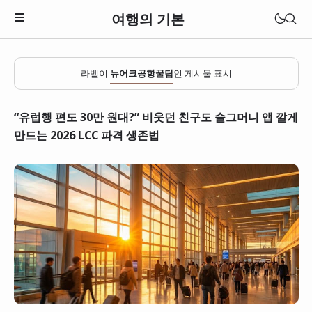
여행의 기본
라벨이
뉴어크공항꿀팁
인 게시물 표시
“유럽행 편도 30만 원대?” 비웃던 친구도 슬그머니 앱 깔게
만드는 2026 LCC 파격 생존법
일본
베트남
태국