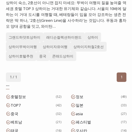
상하이 숙소, 2호선이 아니면 잡지 마세요: 뚜벅이 여행의 질을 높여줄 역
대만
세권 호텔 TOP 3 상하이는 거대한 유기체와 같습니다. 서울의 10배에 달
하는 이 거대 도시를 여행할 때, 베테랑들이 입을 모아 강조하는 생존 전
프랑스
략은 딱 하나, '2호선(Green Line)을 사수하라'는 것입니다. 푸동과 홍차
오 양대 공항을 잇고, 와이탄…
이탈리아
그랜드하얏트상하이
래디슨컬렉션하이랜드
상하이
스위스
상하이뚜벅이여행
상하이자유여행
상하이지하철2호선
스페인
상하이호텔추천
중국
콘래드상하이
1 / 1
1
...
호텔정보
정보
52
49
TOP7
일본
42
33
중국
asia
32
27
베트남
페스티벌
21
17
태국
오사카
16
14