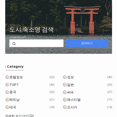
: Category
호텔정보
정보
52
49
TOP7
일본
42
33
중국
asia
32
27
베트남
페스티벌
21
17
태국
오사카
16
14
자세히 보기 (+1172)