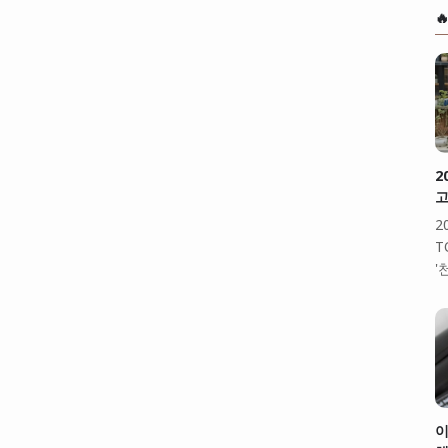

2
고
2
T
'
이