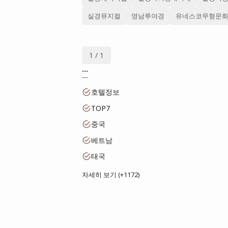
실경뮤지컬
영남루야경
유네스코무형문
1 / 1
...
호텔정보
TOP7
중국
베트남
태국
자세히 보기 (+1172)