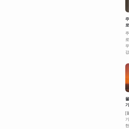
주
로
주
로
우
강
몰
기
[
기
한