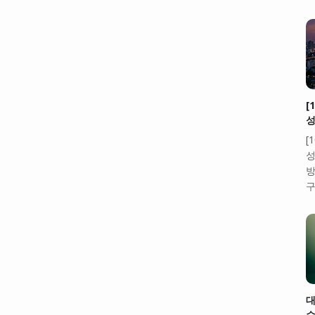
[
성
[
성
방
구
대
수