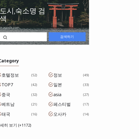
 Category
호텔정보
정보
52
49
TOP7
일본
42
33
중국
asia
32
27
베트남
페스티벌
21
17
태국
오사카
16
14
세히 보기 (+1172)