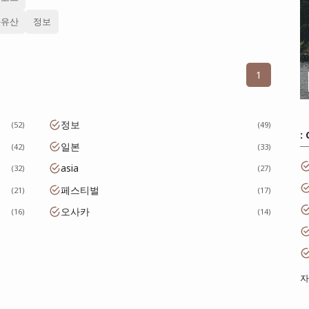
화유산
정보
1
정보
52
49
:
일본
42
33
asia
32
27
페스티벌
21
17
오사카
16
14
자