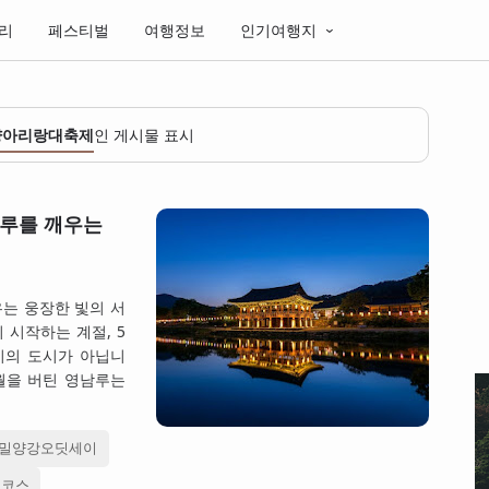
리
페스티벌
여행정보
인기여행지
양아리랑대축제
인 게시물 표시
남루를 깨우는
우는 웅장한 빛의 서
 시작하는 계절, 5
비의 도시가 아닙니
세월을 버틴 영남루는
밀양강오딧세이
행코스