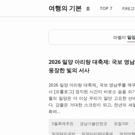
여행의 기본
홈
TOP 7
카테고
라벨이
밀
2026 밀양 아리랑 대축제: 국보 영
웅장한 빛의 서사
2026 밀양 아리랑 대축제_ 국보 영남루를 깨
사 [프롤로그] 정지된 시간이 비로소 숨을 쉬기
월의 밀양은 더 이상 우리가 알던 고요한 선
다. 강물은 거대한 스크린이 되고, 천년의 
화려…
5월축제추천
경남가볼만한곳
로컬100
밀양돼지국밥
밀양아리랑대축제
밀양여