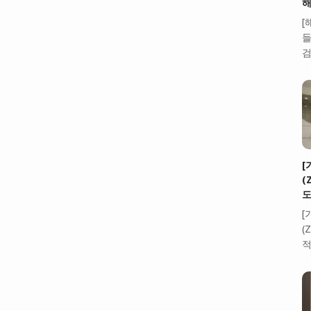
해
[
들
검
[
(
도
[
(
적