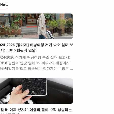
Hot:
024-2026 [장가계] 배낭여행 저가 숙소 실태 보
서: TOP6 평판과 민낯
024-2026 장가계 배낭여행 숙소 실태 보고서:
OP 6 평판과 민낯 영화 <아바타>의 배경이자
천하제일기봉'으로 칭송받는 장가계는 수많은 …
걸 왜 이제 샀지?" 여행의 질이 수직 상승하는