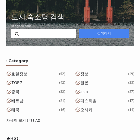
: Category
호텔정보
정보
52
49
TOP7
일본
42
33
중국
asia
32
27
베트남
페스티벌
21
17
태국
오사카
16
14
자세히 보기 (+1172)
🔥Hot: