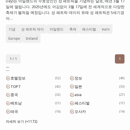
Day)는 아일랜드의 수호성인인 성 패트릭을 기념하는 날로, 매년 3월 17
일에 열립니다. 2025년에도 어김없이 3월 17일에 전 세계적으로 다양한
대만
축제가 펼쳐질 예정입니다. 성 패트릭 데이의 유래 성 패트릭은 5세기경
프랑스
아…
이탈리아
기념
성 패트릭 데이
아일랜드
축제
페스티벌
euro
스위스
Europe
Ireland
스페인
1 / 1
1
...
호텔정보
정보
52
49
TOP7
일본
42
33
중국
asia
32
27
베트남
페스티벌
21
17
태국
오사카
16
14
자세히 보기 (+1172)