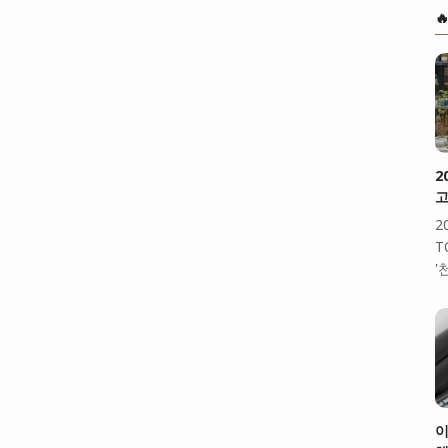

2
고
2
T
'
이