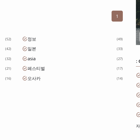
1
정보
52
49
일본
42
33
asia
32
27
:
페스티벌
21
17
오사카
16
14
자