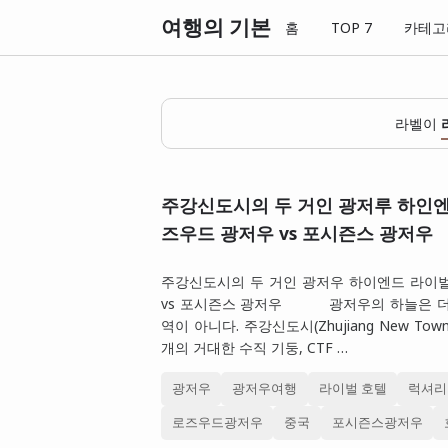
여행의 기본
홈
TOP 7
카테고
라벨이
주강신도시의 두 거인 광저루 하인엔
즈우드 광저우 vs 포시즌스 광저우
주강신도시의 두 거인 광저우 하이엔드 라이벌
vs 포시즌스 광저우 광저우의 하늘은 더
역이 아니다. 주강신도시(Zhujiang New To
개의 거대한 수직 기둥, CTF …
광저우
광저우여행
라이벌 호텔
럭셔리
로즈우드광저우
중국
포시즌스광저우