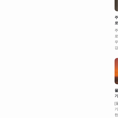
주
로
주
로
우
강
몰
기
[
기
한