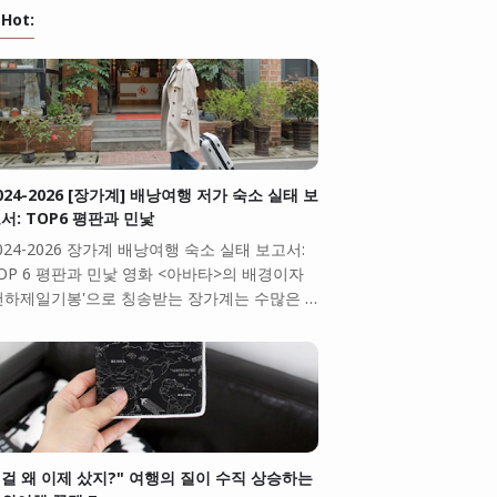
Hot:
024-2026 [장가계] 배낭여행 저가 숙소 실태 보
서: TOP6 평판과 민낯
024-2026 장가계 배낭여행 숙소 실태 보고서:
OP 6 평판과 민낯 영화 <아바타>의 배경이자
천하제일기봉'으로 칭송받는 장가계는 수많은 …
걸 왜 이제 샀지?" 여행의 질이 수직 상승하는