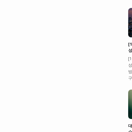
[
성
[
성
방
구
대
수