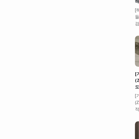
해
[
들
검
[
(
도
[
(
적