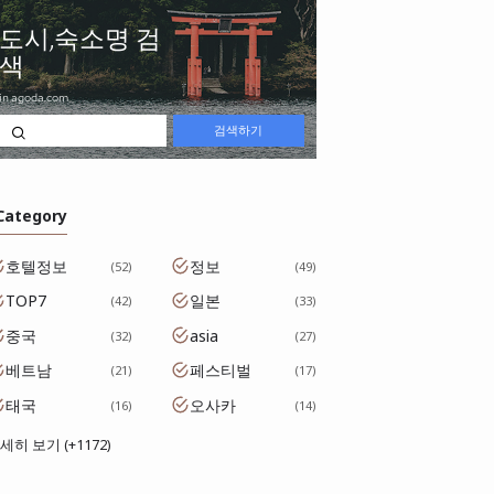
 Category
호텔정보
정보
52
49
TOP7
일본
42
33
중국
asia
32
27
베트남
페스티벌
21
17
태국
오사카
16
14
세히 보기 (+1172)