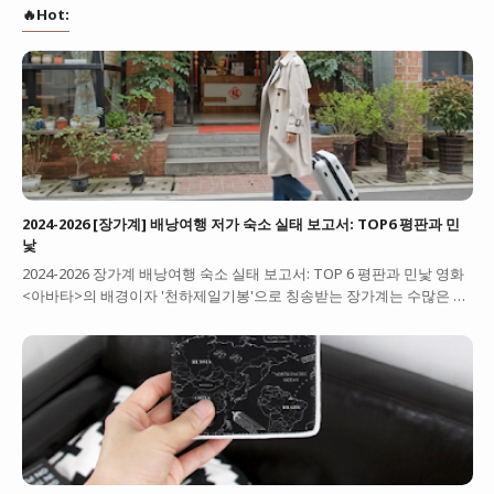
🔥Hot:
2024-2026 [장가계] 배낭여행 저가 숙소 실태 보고서: TOP6 평판과 민
낯
2024-2026 장가계 배낭여행 숙소 실태 보고서: TOP 6 평판과 민낯 영화
<아바타>의 배경이자 '천하제일기봉'으로 칭송받는 장가계는 수많은 …