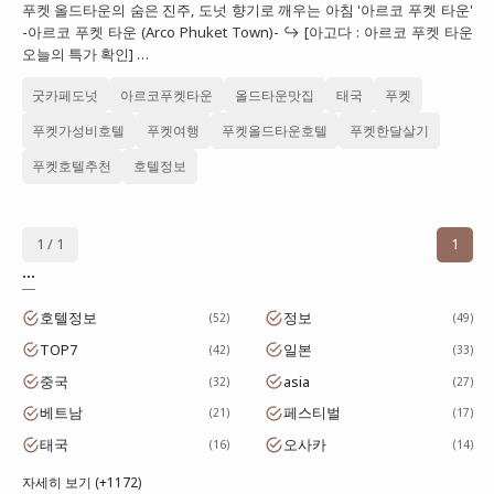
푸켓 올드타운의 숨은 진주, 도넛 향기로 깨우는 아침 '아르코 푸켓 타운'
대만
-아르코 푸켓 타운 (Arco Phuket Town)- ↪ [아고다 : 아르코 푸켓 타운
오늘의 특가 확인] …
프랑스
굿카페도넛
아르코푸켓타운
올드타운맛집
태국
푸켓
이탈리아
푸켓가성비호텔
푸켓여행
푸켓올드타운호텔
푸켓한달살기
스위스
푸켓호텔추천
호텔정보
스페인
1 / 1
1
...
호텔정보
정보
52
49
TOP7
일본
42
33
중국
asia
32
27
베트남
페스티벌
21
17
태국
오사카
16
14
자세히 보기 (+1172)