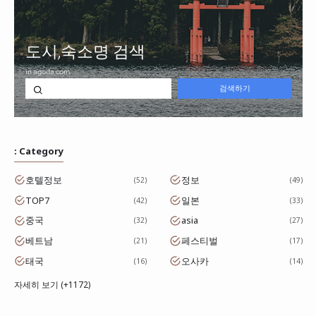
: Category
호텔정보
정보
52
49
TOP7
일본
42
33
중국
asia
32
27
베트남
페스티벌
21
17
태국
오사카
16
14
자세히 보기 (+1172)