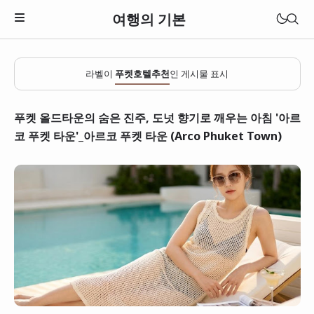
여행의 기본
라벨이
푸켓호텔추천
인 게시물 표시
푸켓 올드타운의 숨은 진주, 도넛 향기로 깨우는 아침 '아르
코 푸켓 타운'_아르코 푸켓 타운 (Arco Phuket Town)
일본
베트남
태국