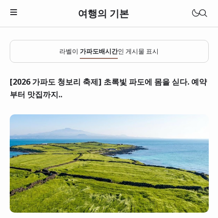
여행의 기본
라벨이
가파도배시간
인 게시물 표시
[2026 가파도 청보리 축제] 초록빛 파도에 몸을 싣다. 예약
부터 맛집까지..
일본
베트남
태국