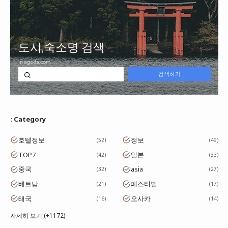
: Category
호텔정보
정보
52
49
TOP7
일본
42
33
중국
asia
32
27
베트남
페스티벌
21
17
태국
오사카
16
14
자세히 보기 (+1172)