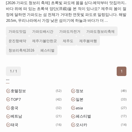
[2026 가파도 청보리 축제] 초록빛 파도에 몸을 싣다.예약부터 맛집까지..
대만
바다 위에 떠 있는 초록색 양단(洋緞)을 본 적이 있나요? 제주의 봄이 절
정에 달하면 가파도는 섬 전체가 거대한 연둣빛 파도로 일렁입니다. 해발
프랑스
20.5m, 우리나라에서 가장 낮은 섬이기에 하늘과 바다가 더 …
이탈리아
가파도맛집
가파도배시간
가파도자전거
가파도청보리축제
스위스
운진항예약
제주가볼만한곳
제주도
제주봄여행
스페인
청보리축제2026
페스티벌
1 / 1
1
...
호텔정보
정보
52
49
TOP7
일본
42
33
중국
asia
32
27
베트남
페스티벌
21
17
태국
오사카
16
14