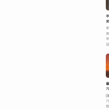
주
로
주
로
우
강
몰
기
[
기
한