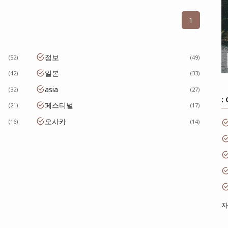
1
정보
52
49
일본
42
33
asia
32
27
:
페스티벌
21
17
오사카
16
14
자