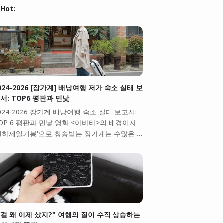
Hot:
024-2026 [장가계] 배낭여행 저가 숙소 실태 보
서: TOP6 평판과 민낯
024-2026 장가계 배낭여행 숙소 실태 보고서:
OP 6 평판과 민낯 영화 <아바타>의 배경이자
천하제일기봉'으로 칭송받는 장가계는 수많은 …
걸 왜 이제 샀지?" 여행의 질이 수직 상승하는