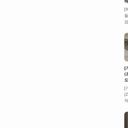
해
[
들
검
[
(
도
[
(
적