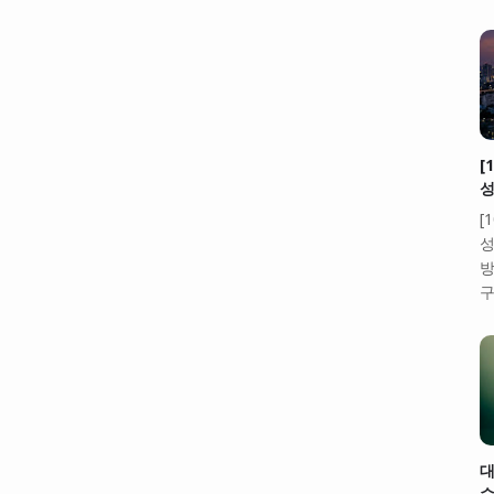
[
성
[
성
방
구
대
수