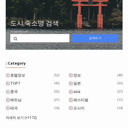
: Category
호텔정보
정보
52
49
TOP7
일본
42
33
중국
asia
32
27
베트남
페스티벌
21
17
태국
오사카
16
14
자세히 보기 (+1172)