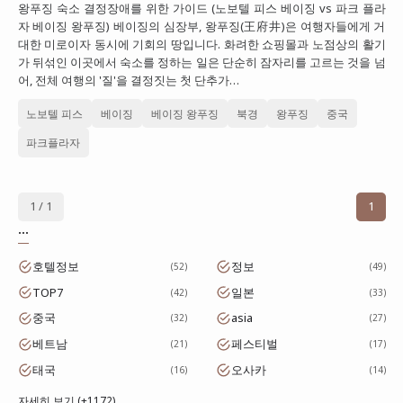
왕푸징 숙소 결정장애를 위한 가이드 (노보텔 피스 베이징 vs 파크 플라
대만
자 베이징 왕푸징) 베이징의 심장부, 왕푸징(王府井)은 여행자들에게 거
대한 미로이자 동시에 기회의 땅입니다. 화려한 쇼핑몰과 노점상의 활기
프랑스
가 뒤섞인 이곳에서 숙소를 정하는 일은 단순히 잠자리를 고르는 것을 넘
어, 전체 여행의 '질'을 결정짓는 첫 단추가…
이탈리아
노보텔 피스
베이징
베이징 왕푸징
북경
왕푸징
중국
스위스
파크플라자
스페인
1 / 1
1
...
호텔정보
정보
52
49
TOP7
일본
42
33
중국
asia
32
27
베트남
페스티벌
21
17
태국
오사카
16
14
자세히 보기 (+1172)