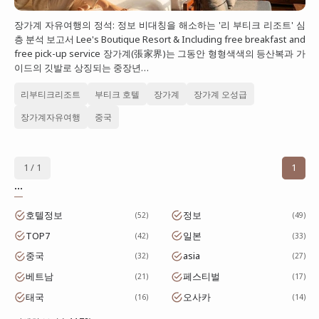
대만
장가계 자유여행의 정석: 정보 비대칭을 해소하는 '리 부티크 리조트' 심
층 분석 보고서 Lee's Boutique Resort & Including free breakfast and
프랑스
free pick-up service 장가계(張家界)는 그동안 형형색색의 등산복과 가
이드의 깃발로 상징되는 중장년…
이탈리아
스위스
리부티크리조트
부티크 호텔
장가계
장가계 오성급
장가계자유여행
중국
스페인
1 / 1
1
...
호텔정보
정보
52
49
TOP7
일본
42
33
중국
asia
32
27
베트남
페스티벌
21
17
태국
오사카
16
14