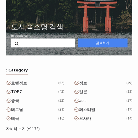
: Category
호텔정보
정보
52
49
TOP7
일본
42
33
중국
asia
32
27
베트남
페스티벌
21
17
태국
오사카
16
14
자세히 보기 (+1172)