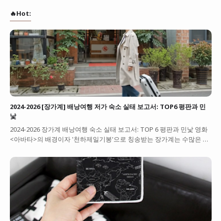
🔥Hot:
2024-2026 [장가계] 배낭여행 저가 숙소 실태 보고서: TOP6 평판과 민
낯
2024-2026 장가계 배낭여행 숙소 실태 보고서: TOP 6 평판과 민낯 영화
<아바타>의 배경이자 '천하제일기봉'으로 칭송받는 장가계는 수많은 …