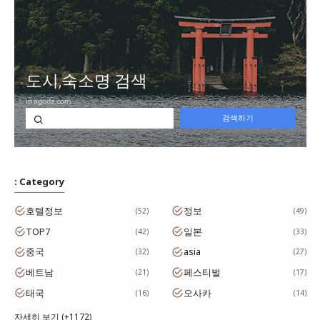
: Category
호텔정보
정보
52
49
TOP7
일본
42
33
중국
asia
32
27
베트남
페스티벌
21
17
태국
오사카
16
14
자세히 보기 (+1172)