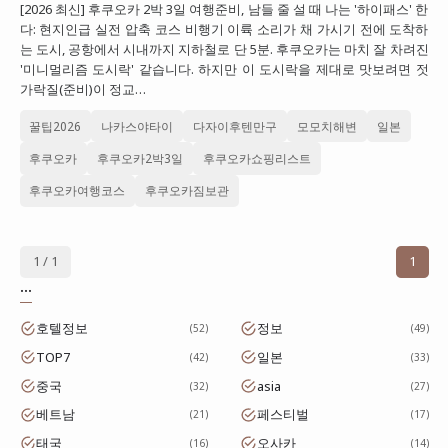
[2026 최신] 후쿠오카 2박 3일 여행준비, 남들 줄 설 때 나는 '하이패스' 한
대만
다: 현지인급 실전 압축 코스 비행기 이륙 소리가 채 가시기 전에 도착하
는 도시, 공항에서 시내까지 지하철로 단 5분. 후쿠오카는 마치 잘 차려진
프랑스
'미니멀리즘 도시락' 같습니다. 하지만 이 도시락을 제대로 맛보려면 젓
가락질(준비)이 정교…
이탈리아
꿀팁2026
나카스야타이
다자이후텐만구
모모치해변
일본
스위스
후쿠오카
후쿠오카2박3일
후쿠오카쇼핑리스트
스페인
후쿠오카여행코스
후쿠오카짐보관
1 / 1
1
...
호텔정보
정보
52
49
TOP7
일본
42
33
중국
asia
32
27
베트남
페스티벌
21
17
태국
오사카
16
14