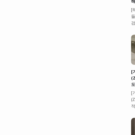
해
[
들
검
[
(
도
[
(
적