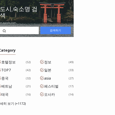
 Category
호텔정보
정보
52
49
TOP7
일본
42
33
중국
asia
32
27
베트남
페스티벌
21
17
태국
오사카
16
14
세히 보기 (+1172)