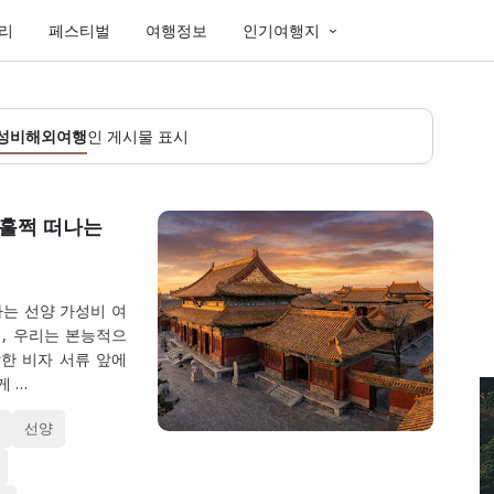
리
페스티벌
여행정보
인기여행지
성비해외여행
인 게시물 표시
 훌쩍 떠나는
나는 선양 가성비 여
때, 우리는 본능적으
잡한 비자 서류 앞에
게 …
리
선양