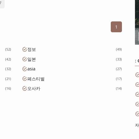
7
1
정보
52
49
일본
42
33
:
asia
32
27
페스티벌
21
17
오사카
16
14
자