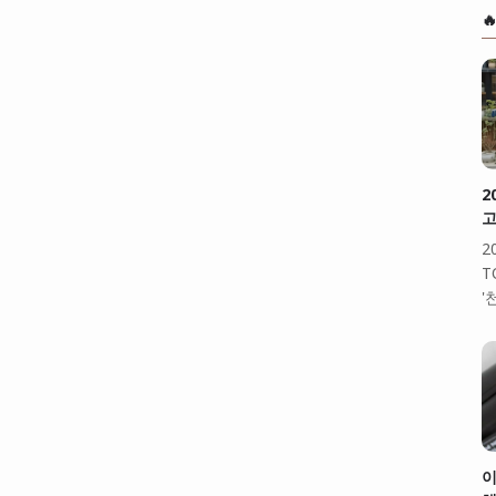

2
고
2
T
'
이