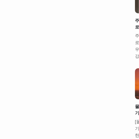
주
로
주
로
우
강
몰
기
[
기
한