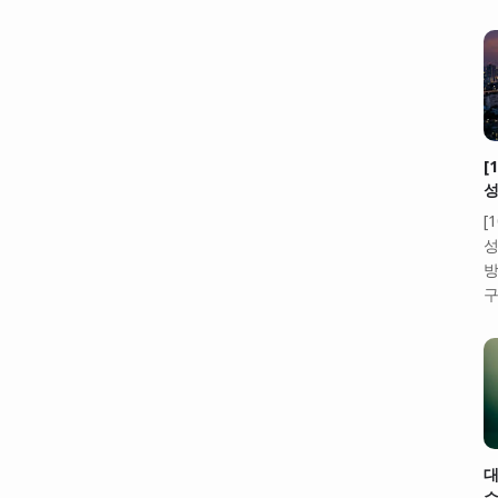
[
성
[
성
방
구
대
수