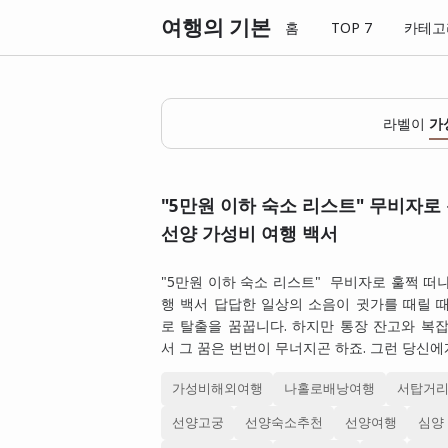
여행의 기본
홈
TOP 7
카테고
라벨이
가
"5만원 이하 숙소 리스트" 무비자로
선양 가성비 여행 백서
"5만원 이하 숙소 리스트" 무비자로 훌쩍 떠
행 백서 답답한 일상의 소음이 귓가를 때릴 
로 탈출을 꿈꿉니다. 하지만 통장 잔고와 복
서 그 꿈은 번번이 무너지곤 하죠. 그런 당신에
가성비해외여행
나홀로배낭여행
서탑거
선양고궁
선양숙소추천
선양여행
심양