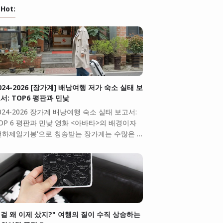
Hot:
024-2026 [장가계] 배낭여행 저가 숙소 실태 보
서: TOP6 평판과 민낯
024-2026 장가계 배낭여행 숙소 실태 보고서:
OP 6 평판과 민낯 영화 <아바타>의 배경이자
천하제일기봉'으로 칭송받는 장가계는 수많은 …
걸 왜 이제 샀지?" 여행의 질이 수직 상승하는