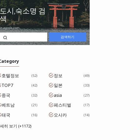
 Category
호텔정보
정보
52
49
TOP7
일본
42
33
중국
asia
32
27
베트남
페스티벌
21
17
태국
오사카
16
14
세히 보기 (+1172)