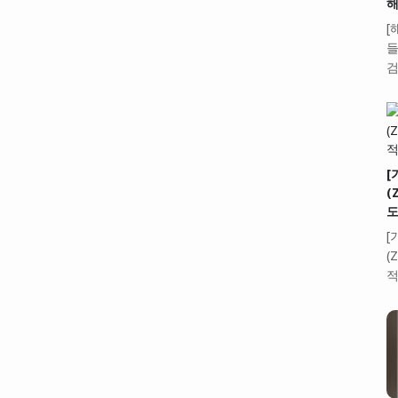
해
[
들
검
[
(
도
[
(
적