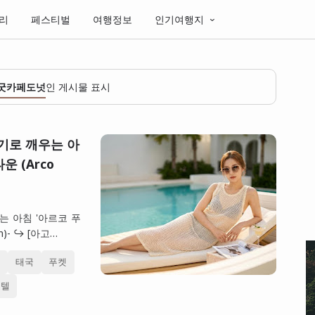
리
페스티벌
여행정보
인기여행지
굿카페도넛
인 게시물 표시
기로 깨우는 아
운 (Arco
는 아침 '아르코 푸
n)- ↪ [아고…
집
태국
푸켓
호텔