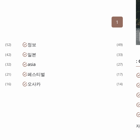
1
정보
52
49
일본
42
33
:
asia
32
27
페스티벌
21
17
오사카
16
14
자