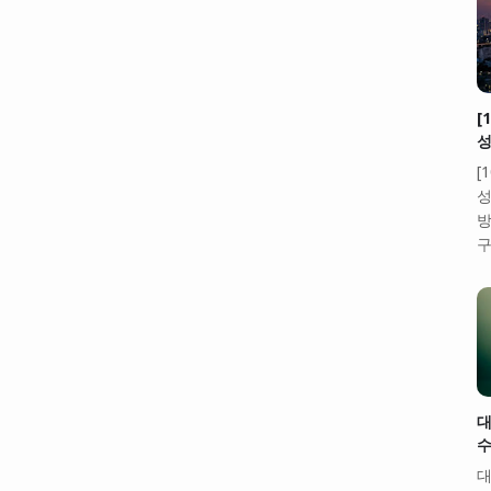
[
성
[
성
방
구
대
수
대