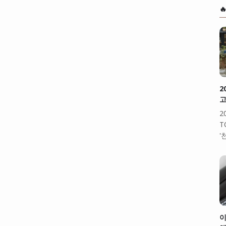

2
고
2
T
'
이