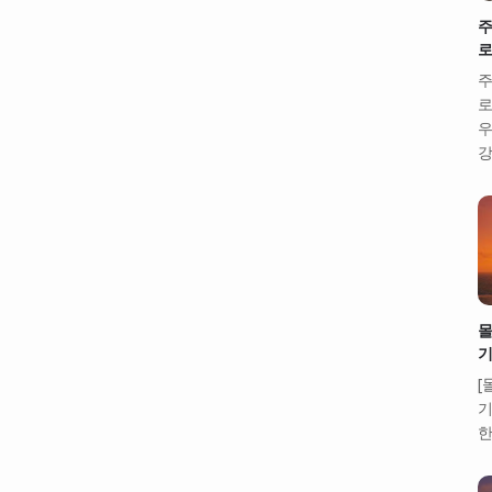
주
로
주
로
우
강
몰
기
[
기
한