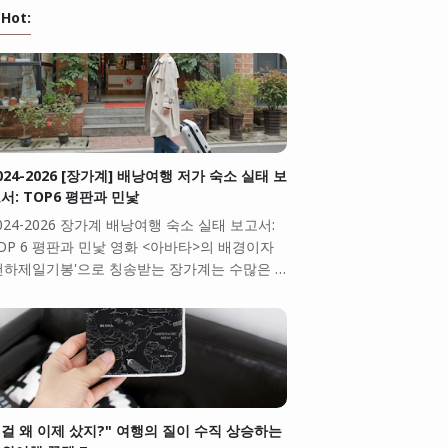
Hot:
024-2026 [장가계] 배낭여행 저가 숙소 실태 보
서: TOP6 평판과 민낯
024-2026 장가계 배낭여행 숙소 실태 보고서:
OP 6 평판과 민낯 영화 <아바타>의 배경이자
천하제일기봉'으로 칭송받는 장가계는 수많은 …
걸 왜 이제 샀지?" 여행의 질이 수직 상승하는