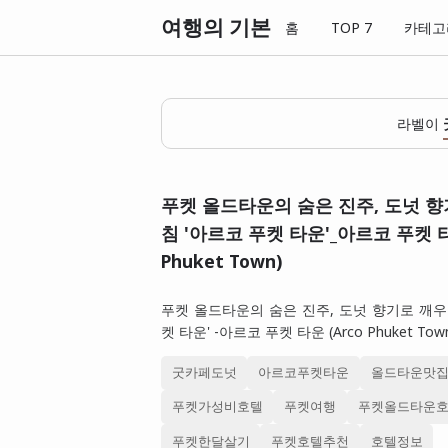
여행의 기본
홈
TOP 7
카테고
라벨이
푸켓 올드타운의 숨은 진주, 도넛 향
침 '아르코 푸켓 타운'_아르코 푸켓 타
Phuket Town)
푸켓 올드타운의 숨은 진주, 도넛 향기로 깨우
켓 타운' -아르코 푸켓 타운 (Arco Phuket Tow
굿카페도넛
아르코푸켓타운
올드타운맛
푸켓가성비호텔
푸켓여행
푸켓올드타운
푸켓한달살기
푸켓호텔추천
호텔정보