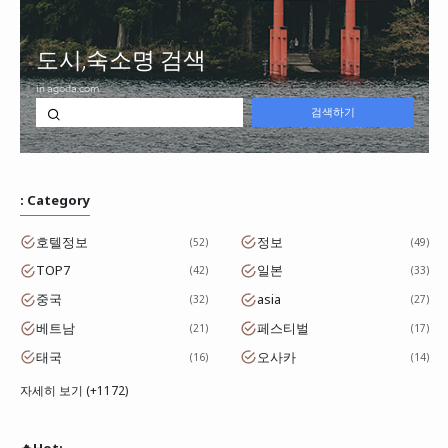
: Category
호텔정보
정보
52
49
TOP7
일본
42
33
중국
asia
32
27
베트남
페스티벌
21
17
태국
오사카
16
14
자세히 보기 (+1172)