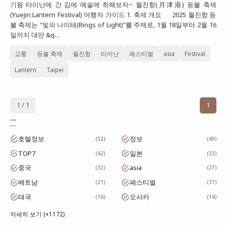
기왕 타이난에 간 김에 예술에 취해보자~ 월진항(月津港) 등불 축제
대만
(Yuejin Lantern Festival) 여행자 가이드 1. 축제 개요 2025 월진항 등
불 축제는 "빛의 나이테(Rings of Light)"를 주제로, 1월 18일부터 2월 16
프랑스
일까지 대만 &q…
이탈리아
교통
등불 축제
월진항
타이난
페스티벌
asia
Festival
스위스
Lantern
Taipei
스페인
1 / 1
1
...
호텔정보
정보
52
49
TOP7
일본
42
33
중국
asia
32
27
베트남
페스티벌
21
17
태국
오사카
16
14
자세히 보기 (+1172)