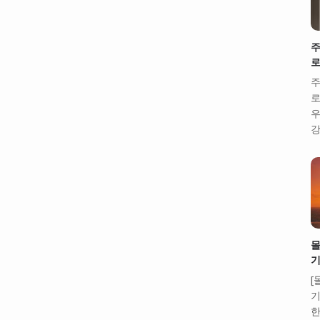
주
로
주
로
우
강
몰
기
[
기
한