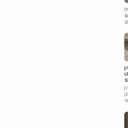
해
[
들
검
[
(
도
[
(
적