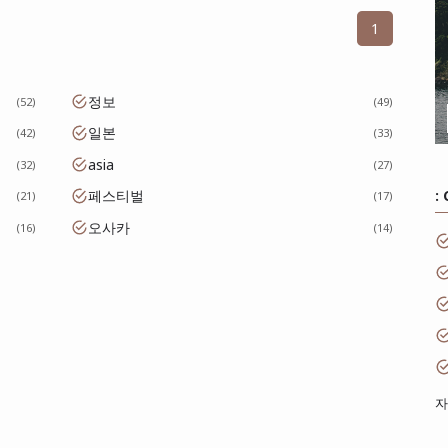
1
정보
52
49
일본
42
33
asia
32
27
:
페스티벌
21
17
오사카
16
14
자