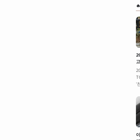

2
고
2
T
'
이