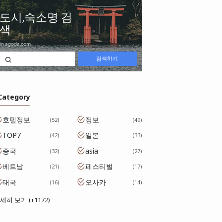
 Category
호텔정보
정보
52
49
TOP7
일본
42
33
중국
asia
32
27
베트남
페스티벌
21
17
태국
오사카
16
14
세히 보기 (+1172)