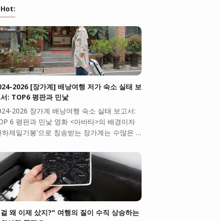
Hot:
024-2026 [장가계] 배낭여행 저가 숙소 실태 보
서: TOP6 평판과 민낯
024-2026 장가계 배낭여행 숙소 실태 보고서:
OP 6 평판과 민낯 영화 <아바타>의 배경이자
천하제일기봉'으로 칭송받는 장가계는 수많은 …
걸 왜 이제 샀지?" 여행의 질이 수직 상승하는