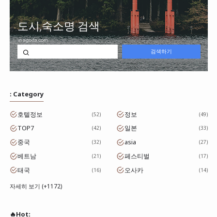
: Category
호텔정보
정보
52
49
TOP7
일본
42
33
중국
asia
32
27
베트남
페스티벌
21
17
태국
오사카
16
14
자세히 보기 (+1172)
🔥Hot: