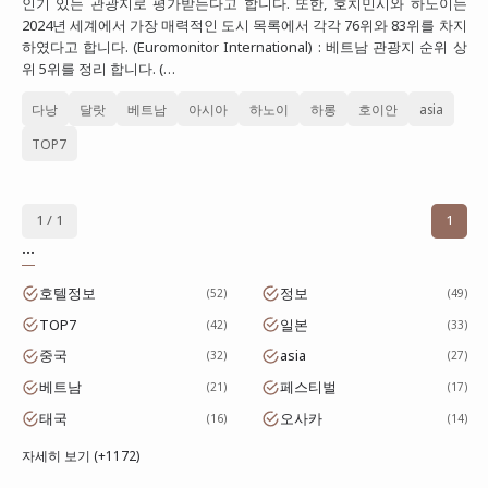
인기 있는 관광지로 평가받는다고 합니다. 또한, 호치민시와 하노이는
2024년 세계에서 가장 매력적인 도시 목록에서 각각 76위와 83위를 차지
대만
하였다고 합니다. (Euromonitor International) : 베트남 관광지 순위 상
프랑스
위 5위를 정리 합니다. (…
이탈리아
다낭
달랏
베트남
아시아
하노이
하롱
호이안
asia
스위스
TOP7
스페인
1 / 1
1
...
호텔정보
정보
52
49
TOP7
일본
42
33
중국
asia
32
27
베트남
페스티벌
21
17
태국
오사카
16
14
자세히 보기 (+1172)