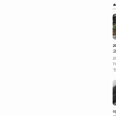

2
고
2
T
'
이