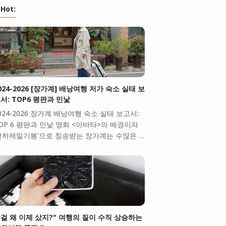
Hot:
024-2026 [장가계] 배낭여행 저가 숙소 실태 보
서: TOP6 평판과 민낯
024-2026 장가계 배낭여행 숙소 실태 보고서:
OP 6 평판과 민낯 영화 <아바타>의 배경이자
천하제일기봉'으로 칭송받는 장가계는 수많은 …
걸 왜 이제 샀지?" 여행의 질이 수직 상승하는