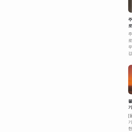
주
로
주
로
우
강
몰
기
[
기
한