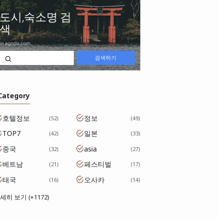
 Category
호텔정보
정보
52
49
TOP7
일본
42
33
중국
asia
32
27
베트남
페스티벌
21
17
태국
오사카
16
14
세히 보기 (+1172)