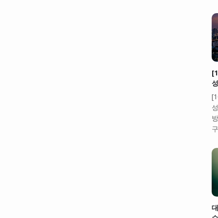
[
성
[
성
방
구
대
수