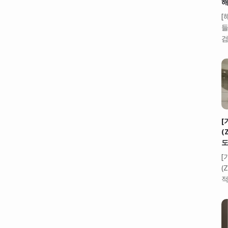
해
[
들
검
[
(
도
[
(
적