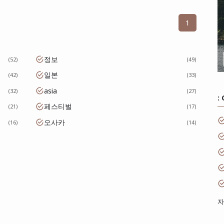
1
정보
52
49
일본
42
33
asia
32
27
:
페스티벌
21
17
오사카
16
14
자