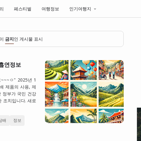
리
페스티벌
여행정보
인기여행지
벨이
금지
인 게시물 표시
 흡연정보
~ㅇ" 2025년 1
배 제품의 사용, 제
남 정부가 국민 건강
한 조치입니다. 새로
담배
정보