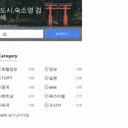
 Category
호텔정보
정보
52
49
TOP7
일본
42
33
중국
asia
32
27
베트남
페스티벌
21
17
태국
오사카
16
14
세히 보기 (+1172)