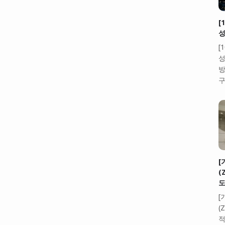
[
성
[
성
방
구
[
(
도
[
(
적