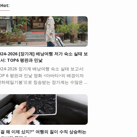
Hot:
024-2026 [장가계] 배낭여행 저가 숙소 실태 보
서: TOP6 평판과 민낯
024-2026 장가계 배낭여행 숙소 실태 보고서:
OP 6 평판과 민낯 영화 <아바타>의 배경이자
천하제일기봉'으로 칭송받는 장가계는 수많은 …
걸 왜 이제 샀지?" 여행의 질이 수직 상승하는