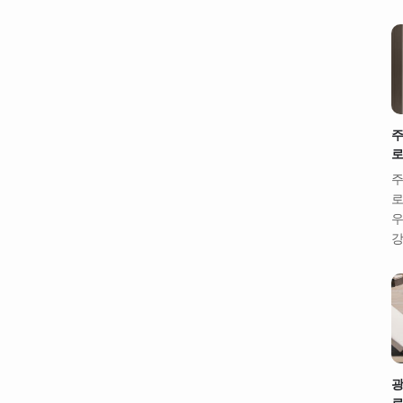
주
로
주
로
우
강
광
로