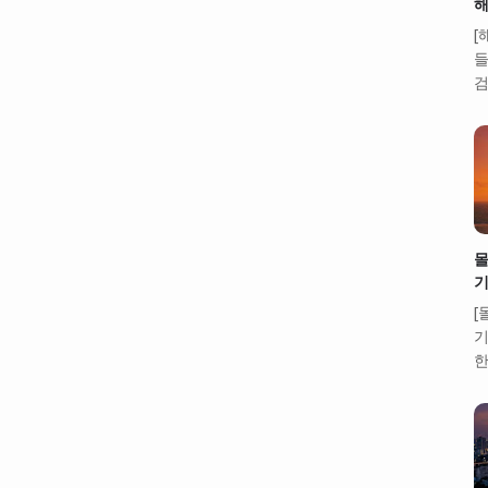
해
[
들
검
몰
기
[
기
한