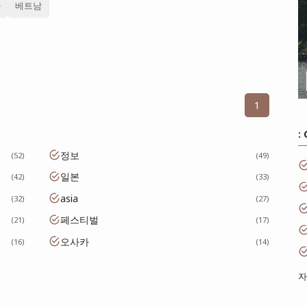
라
베트남
1
:
정보
52
49
일본
42
33
asia
32
27
페스티벌
21
17
오사카
16
14
자