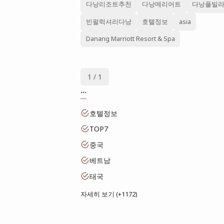
다낭리조트추천
다낭메리어트
다낭풀빌
빈펄럭셔리다낭
호텔정보
asia
Danang Marriott Resort & Spa
1 / 1
...
호텔정보
TOP7
중국
베트남
태국
자세히 보기 (+1172)