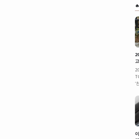

2
고
2
T
'
이