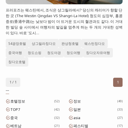
대만
프러포즈는 웨스틴에서, 조식은 샹그릴라에서? 당신의 캐리어가 향할 단
한 곳 (The Westin Qingdao VS Shangri-La Hotel) 청도의 심장부, 홍콩
프랑스
중로(香港中路)는 낮보다 밤이 더 뜨거운 도시의 혈관과도 같다. 이 거대
한 빌딩 숲 사이에서 여행자의 발길을 멈추게 하는 두 개의 거대한 성벽
이탈리아
이 있다. 바로 '도시…
스위스
54광장호텔
샹그릴라칭다오
완샹청호텔
웨스틴칭다오
스페인
중국여행
청도쇼핑
청도야경
청도여행
칭다오자유여행
칭다오호텔
1 / 1
1
...
호텔정보
정보
52
49
TOP7
일본
42
33
중국
asia
32
27
베트남
페스티벌
21
17