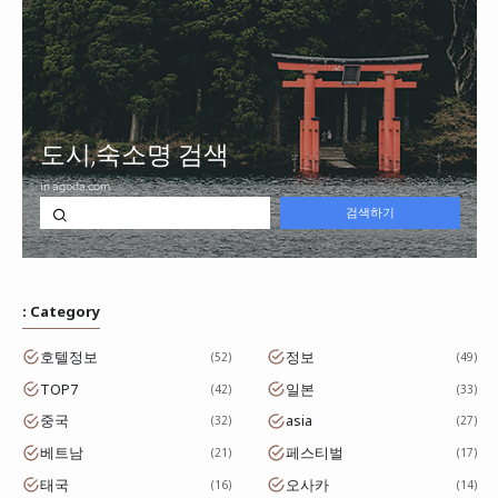
: Category
호텔정보
정보
52
49
TOP7
일본
42
33
중국
asia
32
27
베트남
페스티벌
21
17
태국
오사카
16
14