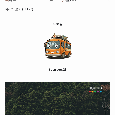
태국
오사카
16
14
자세히 보기 (+1172)
프로필
tourbus21