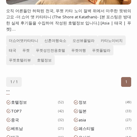
대만
오직 어른들만 허락된 천국, 푸켓 카타 노이 절벽 위에서 마주한 뜻밖의
고요 -더 쇼어 앳 카타타니 (The Shore at Katathani)- [본 포스팅은 방대
프랑스
한 실제 후기들을 수집하여 작성된 호텔정보 입니다.] [Asia | 태국 | 푸
켓] …
이탈리아
스위스
더쇼어앳카타타니
신혼여행숙소
오션뷰풀빌라
카타노이비치
태국
푸켓
푸켓성인전용호텔
푸켓여행
푸켓풀빌라
스페인
푸켓호텔리뷰
호텔정보
1 / 1
1
...
호텔정보
정보
52
49
TOP7
일본
42
33
중국
asia
32
27
베트남
페스티벌
21
17