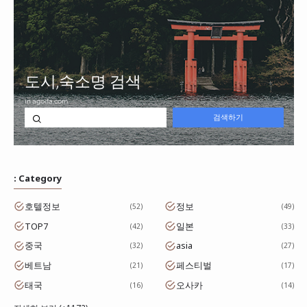
: Category
호텔정보
정보
52
49
TOP7
일본
42
33
중국
asia
32
27
베트남
페스티벌
21
17
태국
오사카
16
14