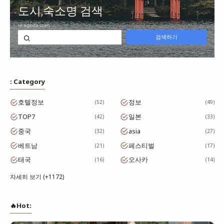
: Category
호텔정보
정보
52
49
TOP7
일본
42
33
중국
asia
32
27
베트남
페스티벌
21
17
태국
오사카
16
14
자세히 보기 (+1172)
🔥Hot: