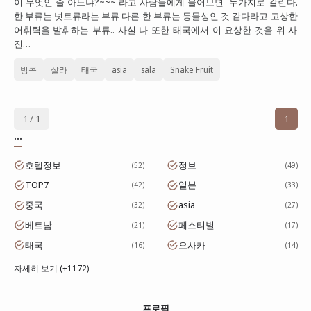
이 무엇인 줄 아느냐?~~~ 라고 사람들에게 물어보면 두가지로 갈린다.
한 부류는 넛트류라는 부류 다른 한 부류는 동물성인 것 같다라고 고상한
대만
어휘력을 발휘하는 부류.. 사실 나 또한 태국에서 이 요상한 것을 위 사
프랑스
진…
이탈리아
방콕
살라
태국
asia
sala
Snake Fruit
스위스
스페인
1 / 1
1
...
호텔정보
정보
52
49
TOP7
일본
42
33
중국
asia
32
27
베트남
페스티벌
21
17
태국
오사카
16
14
자세히 보기 (+1172)
프로필