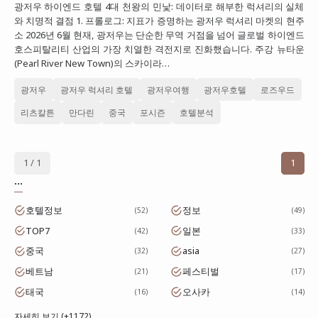
광저우 하이엔드 호텔 4대 천왕의 민낯: 데이터로 해부한 럭셔리의 실체
대만
와 치명적 결점 1. 프롤로그: 지표가 증명하는 광저우 럭셔리 마켓의 현주
소 2026년 6월 현재, 광저우는 단순한 무역 거점을 넘어 글로벌 하이엔드
프랑스
호스피탈리티 산업의 가장 치열한 격전지로 진화했습니다. 주강 뉴타운
(Pearl River New Town)의 스카이라…
이탈리아
광저우
광저우 럭셔리 호텔
광저우여행
광저우호텔
로즈우드
스위스
리츠칼튼
만다린
중국
포시즌
호텔분석
스페인
1 / 1
1
...
호텔정보
정보
52
49
TOP7
일본
42
33
중국
asia
32
27
베트남
페스티벌
21
17
태국
오사카
16
14
자세히 보기 (+1172)