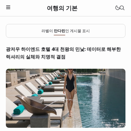
여행의 기본
라벨이
만다린
인 게시물 표시
광저우 하이엔드 호텔 4대 천왕의 민낯: 데이터로 해부한
럭셔리의 실체와 치명적 결점
일본
베트남
태국