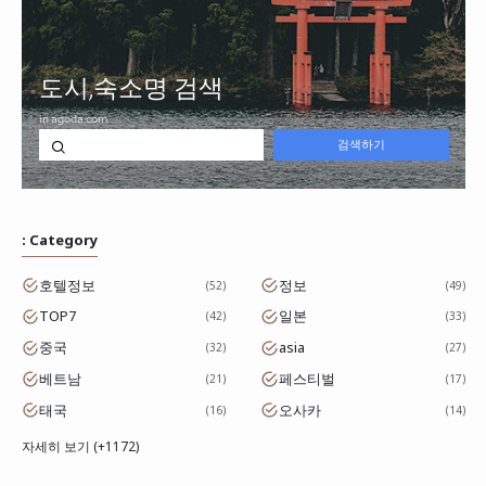
: Category
호텔정보
정보
52
49
TOP7
일본
42
33
중국
asia
32
27
베트남
페스티벌
21
17
태국
오사카
16
14
자세히 보기 (+1172)